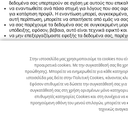
δεδομένα σας υπερτερούν σε σχέση με αυτούς που επικαλε
να εναντιωθείτε ανά πάσα στιγμή για λόγους που σας α
για κατάρτιση προφίλ. Η εναντίωση μπορεί, συγκεκριμέν
αυτή περίπτωση, μπορείτε να απαιτήσετε από εμάς να σ
να σας παρέχουμε τα δεδομένα σας σε συγκεκριμένη μορ
υπόδειξης, εφόσον, βέβαια, αυτό είναι τεχνικά εφικτό και
να μην επεξεργαζόμαστε εφεξής τα δεδομένα σας, παρέχ
Μπορείτε να απευθύνετε τα αιτήματά σας στη διεύθυνση
sos@
Η Εταιρεία μας θα ικανοποιεί όλα τα αιτήματά σας εντός ενός
Στην ιστοσελίδα μας χρησιμοποιούμε τα cookies που εί
ενημερώνουμε άμεσα εξηγώντας σας τους λόγους της σχετική
προαιρετικά cookies. Με την συγκατάθεσή σας θα χρ
προώθησης). Μπορείτε να ενημερωθείτε για κάθε κατηγορί
Σε περίπτωση που θεωρείτε ότι παραβιάζεται το ισχύον Νομοθ
Προστασίας Δεδομένων Προσωπικού Χαρακτήρα (www.dpa.gr)
ιστοσελίδα μας δείτε στην Πολιτική Cookies, κάνοντας κλ
Εφόσον επιθυμείτε να δώσετε την συγκατάθεσή σας για
συγκατάθεσή σας στη χρήση ορισμένων μόνο κατηγοριών 
VI. Στοιχεία Επικοινωνίας
επιθυμητές κατηγορίες Cookies και στη συνέχεια να 
προηγούμενη οθόνη του μενού επιλογών, μπορείτε να κ
Παραμένουμε στη διάθεσή σας για απορίες και διευκρινίσεις. Ε
τεχνικώς αναγκαί
Email:
sos@delos.gr
Τηλεφωνικά:
2299041056