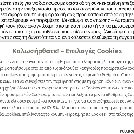
ίστε εσείς για να διακόψουμε οριστικά τη συγκεκριμένη επεξ
φορούν στην επεξεργασία προσωπικών δεδομένων που πραγματο
α, να αφορά και τη συμμόρφωσή σας προς κάποια απόφαση την
ας επιτρέψουμε να παρέμβετε. (Δικαίωμα εναντίωσης – Αυτομ
φή (συνήθως αναγνώσιμη από μηχανήματα) ή να τα μεταφέρου
 πάντα υπό τις προϋποθέσεις που ορίζει ο νόμος. (Δικαίωμα στ
οντάς σας τη δυνατότητα να ανακαλέσετε ελεύθερα τη συγκατ
delos.gr
Καλωσήρθατε! – Επιλογές Cookies
(1) μήνα. Σε εξαιρετικά σπάνιες περιπτώσεις, που η ικανοποίη
ναι τεχνικώς αναγκαία για την ορθή και αποτελεσματική λειτουργία της κ
ς μας αδυναμίας.
ησιμοποιήσουμε όποιες από τις ακόλουθες κατηγορίες προαιρετικών cook
α cookies που χρησιμοποιούμε επιλέγοντας το μενού «Ρυθμίσεις Cookie
ετικό Πλαίσιο για την προστασία των Προσωπικών σας Δεδομέν
.
ικ
εδώ
. Για να συνεχίσετε την περιήγησή σας με τη χρήση μόνο των ανα
 τη χρήση όλων των κατηγοριών προαιρετικών Cookies κάντε κλικ στο 
προαιρετικών Cookies, μπορείτε να επιλέξετε το μενού «Ρυθμίσεις Cooki
κάνετε κλικ στο κουμπί «ΑΠΟΘΗΚΕΥΣΗ», για να τις αποθηκεύσετε και να σ
άνετε κλικ στο κουμπί «ΑΚΥΡΟ». Μπορείτε ανά πάσα στιγμή να τροποποιήσ
πικοινωνήστε μαζί μας.
α Cookies), επιλέγοντας το κουμπί «Προτιμήσεις Cookies» στο τέλος της
Ρυθμίσε