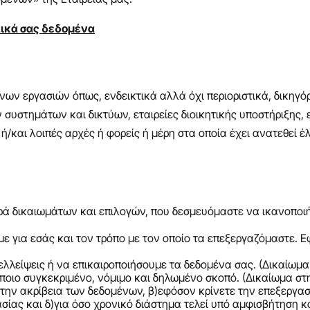
πικά σας δεδομένα
ένων εργασιών όπως, ενδεικτικά αλλά όχι περιοριστικά, δικηγ
στημάτων και δικτύων, εταιρείες διοικητικής υποστήριξης, ετ
ες ή/και λοιπές αρχές ή φορείς ή μέρη στα οποία έχει ανατεθε
ά δικαιωμάτων και επιλογών, που δεσμευόμαστε να ικανοποιήσ
 για εσάς και τον τρόπο με τον οποίο τα επεξεργαζόμαστε. Ε
λλείψεις ή να επικαιροποιήσουμε τα δεδομένα σας. (Δικαίωμα
ποιο συγκεκριμένο, νόμιμο και δηλωμένο σκοπό. (Δικαίωμα στ
ην ακρίβεια των δεδομένων, β)εφόσον κρίνετε την επεξεργασί
σίας και δ)για όσο χρονικό διάστημα τελεί υπό αμφισβήτηση κ