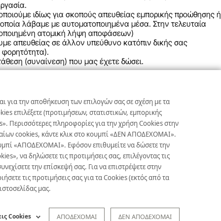
εργασία.
ποιούμε ιδίως για σκοπούς απευθείας εμπορικής προώθησης ή
 οποία λάβαμε με αυτοματοποιημένα μέσα. Στην τελευταία
ατοποιημένη ατομική λήψη αποφάσεων)
με απευθείας σε άλλον υπεύθυνο κατόπιν δικής σας
η φορητότητα).
άθεση (συναίνεση) που μας έχετε δώσει.
ση των δικαιωμάτων σας είναι σχεδόν αδύνατη για εμάς, θα σας
αι για την αποθήκευση των επιλογών σας σε σχέση με τα
ies επιλέξετε (προτιμήσεων, στατιστικών, εμπορικής
s». Περισσότερες πληροφορίες για την χρήση Cookies στην
ων, διατηρείτε το δικαίωμα υποβολής καταγγελίας στην Αρχή
γκαίων cookies, κάντε κλικ στο κουμπί «ΔΕΝ ΑΠΟΔΕΧΟΜΑΙ».
κουμπί «ΑΠΟΔΕΧΟΜΑΙ». Εφόσον επιθυμείτε να δώσετε την
es», να δηλώσετε τις προτιμήσεις σας, επιλέγοντας τις
υνεχίσετε την επίσκεψή σας. Για να επιστρέψετε στην
ετε τις προτιμήσεις σας για τα Cookies (εκτός από τα
 ιστοσελίδας μας.
ις Cookies
ΑΠΟΔΕΧΟΜΑΙ
ΔΕΝ ΑΠΟΔΕΧΟΜΑΙ