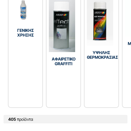
ΓENIKHΣ
XPHΣHΣ
Μ
YΨΗΛΗΣ
ΘΕΡΜΟΚΡΑΣΙΑΣ
ΑΦΑΙΡΕΤΙΚΟ
GRAFFITI
405
προϊόντα