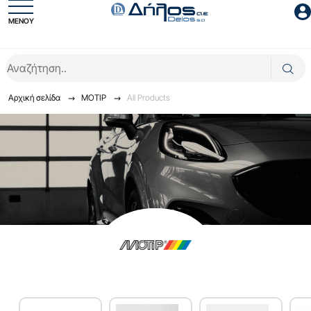
ΜΕΝΟΥ
Είσοδος συνεργάτη
Αρχική σελίδα
ΜΟΤΙΡ
All Products
Είσοδος
Ξέχασες το password;