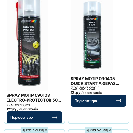
SPRAY ΜΟΤΙΡ 090405
QUICK START ΑΙΘΕΡΑΣ
ΠΡΟΩΘ 500 ML
Κωδ.: 090405021
12τμχ
/ συσκευασία
SPRAY ΜΟΤΙΡ 090108
ELECTRO-PROTECTOR 500
Περισσότερα
ML
Κωδ.: 090108021
12τμχ
/ συσκευασία
Περισσότερα
Άμεσα Διαθέσιμο
Άμεσα Διαθέσιμο