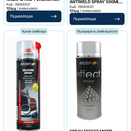
ANTIWELD SPRAY 500ML
500ML
Κωδ.: 090500021
ΟΞΥΓΟΝΟΚΟΛΛΗΣΗΣ
Κωδ.: 090404021
12τμχ
/ συσκευασία
12τμχ
/ συσκευασία
Περισσότερα
Περισσότερα
Άμεσα Διαθέσιμο
Περιορισμένη Διαθεσιμότητα