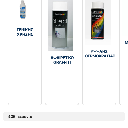
ΓENIKHΣ
XPHΣHΣ
Μ
YΨΗΛΗΣ
ΘΕΡΜΟΚΡΑΣΙΑΣ
ΑΦΑΙΡΕΤΙΚΟ
GRAFFITI
405
προϊόντα