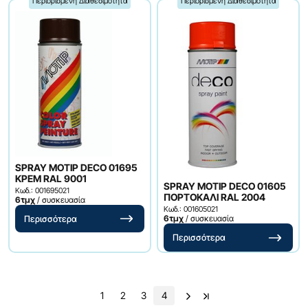
Περιορισμένη Διαθεσιμότητα
Περιορισμένη Διαθεσιμότητα
SPRAY ΜΟΤΙΡ DECO 01695
ΚΡΕΜ RAL 9001
SPRAY ΜΟΤΙΡ DECO 01605
Κωδ.: 001695021
ΠΟΡΤΟΚΑΛΙ RAL 2004
6τμχ
/ συσκευασία
Κωδ.: 001605021
6τμχ
/ συσκευασία
Περισσότερα
Περισσότερα
1
2
3
4