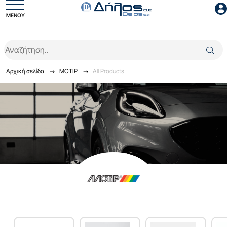
ΜΕΝΟΥ
Είσοδος συνεργάτη
Αρχική σελίδα
ΜΟΤΙΡ
All Products
Είσοδος
Ξέχασες το password;