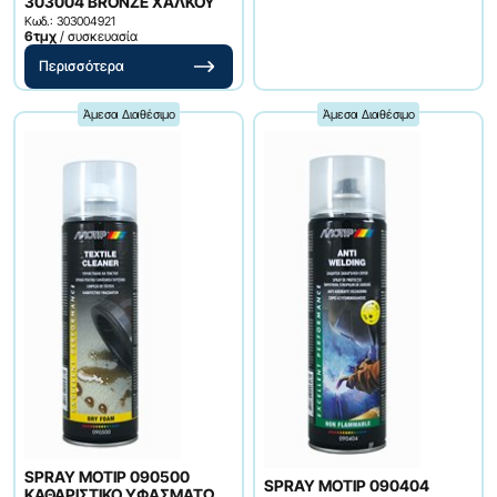
303004 BRONZE ΧΑΛΚΟΥ
Κωδ.: 303004921
6τμχ
/ συσκευασία
Περισσότερα
Άμεσα Διαθέσιμο
Άμεσα Διαθέσιμο
SPRAY ΜΟΤΙΡ 090500
SPRAY ΜΟΤΙΡ 090404
ΚΑΘΑΡΙΣΤΙΚΟ ΥΦΑΣΜΑΤΩΝ