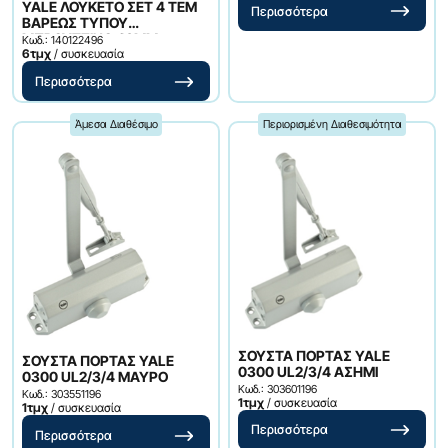
YALE ΛΟΥΚΕΤΟ ΣΕΤ 4 ΤΕΜ
Περισσότερα
ΒΑΡΕΩΣ ΤΥΠΟΥ
ΜΠΡΟΥΤΖΙΝΟ 40ΜΜ
Κωδ.: 140122496
6τμχ
/ συσκευασία
ESSENTIAL SERIES
Περισσότερα
Άμεσα Διαθέσιμο
Περιορισμένη Διαθεσιμότητα
ΣΟΥΣΤΑ ΠΟΡΤΑΣ YALE
ΣΟΥΣΤΑ ΠΟΡΤΑΣ YALE
0300 UL2/3/4 ΑΣΗΜΙ
0300 UL2/3/4 ΜΑΥΡΟ
Κωδ.: 303601196
Κωδ.: 303551196
1τμχ
/ συσκευασία
1τμχ
/ συσκευασία
Περισσότερα
Περισσότερα