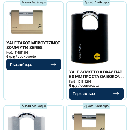
Άμεσα Διαθέσιμο
Άμεσα Διαθέσιμο
YALE ΤΑΚΟΣ ΜΠΡΟΥΤΖΙΝΟΣ
80ΜΜ Υ114 SERIES
Κωδ.: 114811896
6τμχ
/ συσκευασία
Περισσότερα
YALE ΛΟΥΚΕΤΟ ΑΣΦΑΛΕΙΑΣ
58 ΜΜ ΠΡΟΣΤΑΣΙΑ BORON
ΛΑΙΜΟY&ΚΑΛΛΥΜΑ Υ121
Κωδ.: 121513296
SERIES
6τμχ
/ συσκευασία
Περισσότερα
Άμεσα Διαθέσιμο
Άμεσα Διαθέσιμο