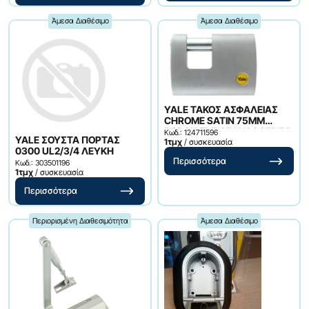
Άμεσα Διαθέσιμο
Άμεσα Διαθέσιμο
YALE ΤΑΚΟΣ ΑΣΦΑΛΕΙΑΣ
CHROME SATIN 75ΜΜ
BORON ΠΥΡΟΣ Υ124 SERIES
Κωδ.: 124711596
YALE ΣΟΥΣΤΑ ΠΟΡΤΑΣ
1τμχ
/ συσκευασία
0300 UL2/3/4 ΛΕΥΚΗ
Περισσότερα
Κωδ.: 303501196
1τμχ
/ συσκευασία
Περισσότερα
Περιορισμένη Διαθεσιμότητα
Άμεσα Διαθέσιμο