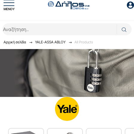
ΜΕΝΟΥ
Είσοδος συνεργάτη
Αρχική σελίδα
YALE-ASSA ABLOY
All Products
Είσοδος
Ξέχασες το password;