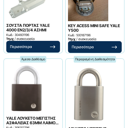
ΣΟΥΣΤΑ ΠΟΡΤΑΣ YALE
KEY ACESS MINI SAFE YALE
4000 EN2/3/4 ΑΣΗΜΙ
Y500
Κωδ.: 304601196
Κωδ.: 500187196
1τμχ
/ συσκευασία
1τμχ
/ συσκευασία
Περισσότερα
Περισσότερα
Άμεσα Διαθέσιμο
Περιορισμένη Διαθεσιμότητα
YALE ΛΟΥΚΕΤΟ ΜΕΓΙΣΤΗΣ
ΑΣΦΑΛΕΙΑΣ 63ΜΜ ΛΑΙΜΟΣ
ΜΟΛΥΒΔΑΙΝΙΟΥ Υ300
Κωδ.: 306312796