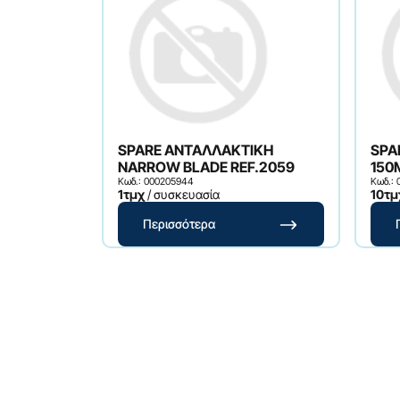
SPARE ΑΝΤΑΛΛΑΚΤΙΚΗ
SPA
NARROW BLADE REF.2059
150
Κωδ.: 000205944
Κωδ.:
1τμχ
/ συσκευασία
10τμ
Περισσότερα