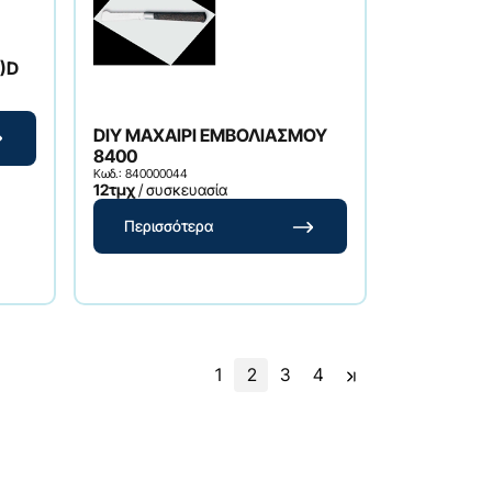
)D
DIY ΜΑΧΑΙΡΙ ΕΜΒΟΛΙΑΣΜΟΥ
8400
Κωδ.: 840000044
12τμχ
/ συσκευασία
Περισσότερα
1
2
3
4