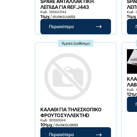
SPARE ΑΝΤΑΛΛΑΚΤΙΚΗ
SPA
ΛΕΠΙΔΑ ΓΙΑ REF.J443
Κωδ.: 000443144
Κωδ.:
1τμχ
/ συσκευασία
1τμχ
Περισσότερα
Άμεσα Διαθέσιμο
ΚΛΑΔ
ΛΑΒ
Κωδ.:
12τμ
ΚΑΛΑΘΙ ΓΙΑ ΤΗΛΕΣΚΟΠΙΚΟ
ΦΡΟΥΤΟΣΥΛΛΕΚΤΗD
Κωδ.: 901000044
10τμχ
/ συσκευασία
Περισσότερα