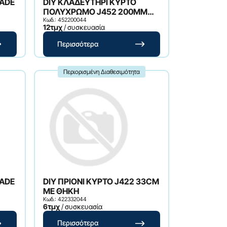
LADE
DIY ΚΛΑΔΕΥΤΗΡΙ ΚΥΡΤΟ
ΠΟΛΥΧΡΩΜΟ J452 200MM
225GR 20MM
Κωδ.: 452200044
12τμχ
/ συσκευασία
Περισσότερα
Περιορισμένη Διαθεσιμότητα
DIY ΠΡΙΟΝΙ ΚΥΡΤΟ J422 33CM
ΜΕ ΘΗΚΗ
Κωδ.: 422332044
6τμχ
/ συσκευασία
Περισσότερα