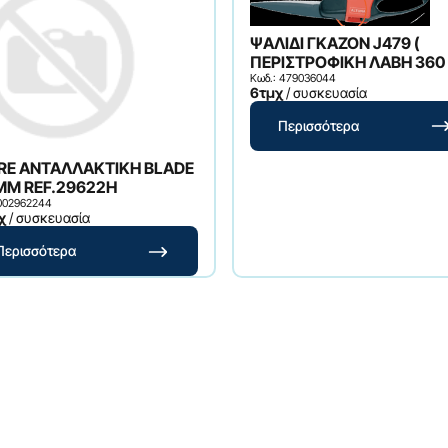
ΨΑΛΙΔΙ ΓΚΑΖΟΝ J479 (
ΠΕΡΙΣΤΡΟΦΙΚΗ ΛΑΒΗ 360 
Κωδ.: 479036044
6τμχ
/ συσκευασία
Περισσότερα
RE ΑΝΤΑΛΛΑΚΤΙΚΗ BLADE
MM REF.29622H
 002962244
χ
/ συσκευασία
Περισσότερα