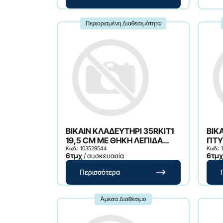
Περιορισμένη Διαθεσιμότητα
BIKAIN ΚΛΑΔΕΥΤΗΡΙ 35RKIT1
BIKA
19,5 CM ΜΕ ΘΗΚΗ ΛΕΠΙΔΑ
ΠΤΥ
ΑΝΟΞΕΙΔΩΤΗ CR13 ΜΠΛΕ
Κωδ.: 103529544
Κωδ.: 
6τμχ
/ συσκευασία
6τμχ
Περισσότερα
Άμεσα Διαθέσιμο