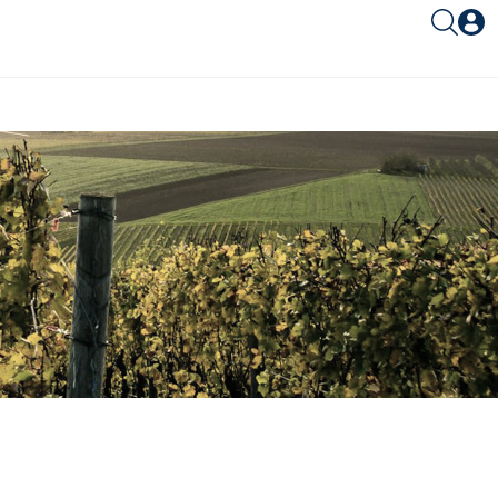
Είσοδος συνεργάτη
Είσοδος
Ξέχασες το password;