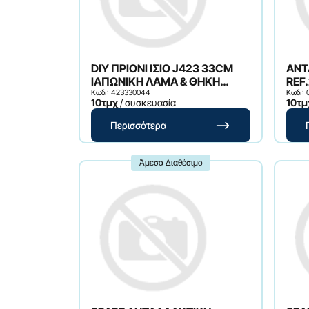
DIY ΠΡΙΟΝΙ ΙΣΙΟ J423 33CM
ΑΝΤ
ΙΑΠΩΝΙΚΗ ΛΑΜΑ & ΘΗΚΗ
REF
(ΠΛΑΣΤΙΚΗ ΛΑΒΗ)
Κωδ.: 423330044
Κωδ.:
10τμχ
/ συσκευασία
10τμ
Περισσότερα
Άμεσα Διαθέσιμο