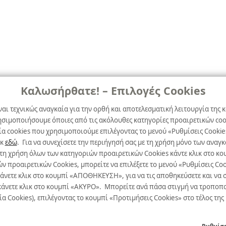
Καλωσήρθατε! – Επιλογές Cookies
ναι τεχνικώς αναγκαία για την ορθή και αποτελεσματική λειτουργία της κ
ησιμοποιήσουμε όποιες από τις ακόλουθες κατηγορίες προαιρετικών cook
α cookies που χρησιμοποιούμε επιλέγοντας το μενού «Ρυθμίσεις Cookie
ικ
εδώ
. Για να συνεχίσετε την περιήγησή σας με τη χρήση μόνο των ανα
 τη χρήση όλων των κατηγοριών προαιρετικών Cookies κάντε κλικ στο 
προαιρετικών Cookies, μπορείτε να επιλέξετε το μενού «Ρυθμίσεις Cooki
κάνετε κλικ στο κουμπί «ΑΠΟΘΗΚΕΥΣΗ», για να τις αποθηκεύσετε και να σ
άνετε κλικ στο κουμπί «ΑΚΥΡΟ». Μπορείτε ανά πάσα στιγμή να τροποποιήσ
α Cookies), επιλέγοντας το κουμπί «Προτιμήσεις Cookies» στο τέλος της