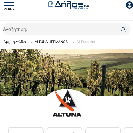
ΜΕΝΟΥ
Είσοδος συνεργάτη
Αρχική σελίδα
ALTUNA HERMANOS
All Products
Είσοδος
Ξέχασες το password;