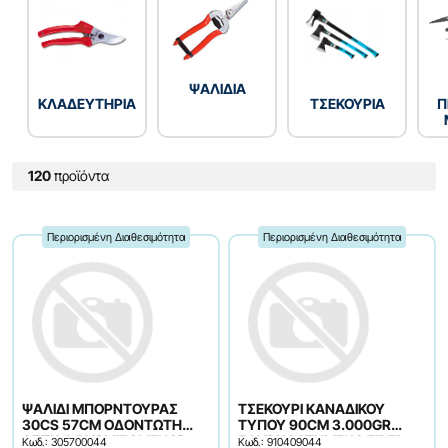
ΨΑΛΙΔΙΑ
ΚΛΑΔΕΥΤΗΡΙΑ
ΤΣΕΚΟΥΡΙΑ
Π
120
προϊόντα
Περιορισμένη Διαθεσιμότητα
Περιορισμένη Διαθεσιμότητα
ΨΑΛΙΔΙ ΜΠΟΡΝΤΟΥΡΑΣ
ΤΣΕΚΟΥΡΙ ΚΑΝΑΔΙΚΟΥ
30CS 57CM ΟΔΟΝΤΩΤΗ
ΤΥΠΟΥ 90CM 3.000GR
ΛΕΠΙΔΑ ΡΥΘΜΙΖΟΜΕΝΟD
ΣΦΥΡΗΛΑΤΗΜΕΝΟ FIBER
Κωδ.: 305700044
Κωδ.: 910409044