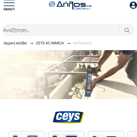
ΜΕΝΟΥ
Είσοδος συνεργάτη
Αρχική σελίδα
CEYS AC MARCA
All Products
Είσοδος
Ξέχασες το password;