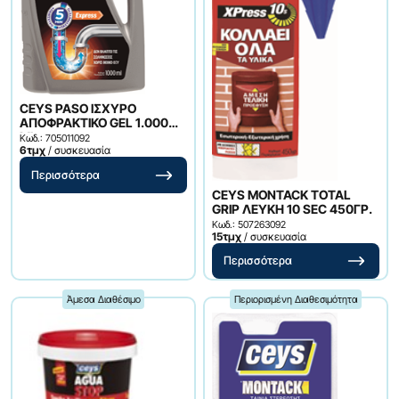
CEYS PASO ΙΣΧΥΡΟ
ΑΠΟΦΡΑΚΤΙΚΟ GEL 1.000
ML
Κωδ.: 705011092
6τμχ
/ συσκευασία
Περισσότερα
CEYS MONTACK TOTAL
GRIP ΛΕΥΚΗ 10 SEC 450ΓΡ.
Κωδ.: 507263092
15τμχ
/ συσκευασία
Περισσότερα
Άμεσα Διαθέσιμο
Περιορισμένη Διαθεσιμότητα