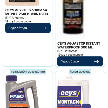
CEYS ΛΕΥΚΗ ΞΥΛΟΚΟΛΛΑ
ΜΕ ΙΝΕΣ 250ΓΡ. ΔΦΝ D2D3
EN204
Κωδ.: 501618092
12τμχ
/ συσκευασία
Περισσότερα
CEYS AGUASTOP INSTANT
WATERPROOF 300 ML
Κωδ.: 902806092
12τμχ
/ συσκευασία
Περισσότερα
Περιορισμένη Διαθεσιμότητα
Άμεσα Διαθέσιμο