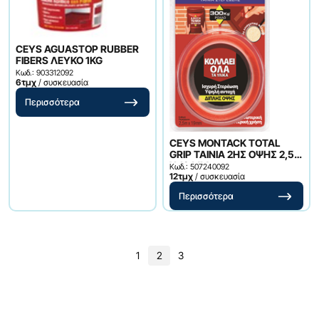
CEYS AGUASTOP RUBBER
FIBERS ΛΕΥΚΟ 1KG
Κωδ.: 903312092
6τμχ
/ συσκευασία
Περισσότερα
CEYS MONTACK TOTAL
GRIP TAINIA 2ΗΣ ΟΨΗΣ 2,5M
X 19 MM
Κωδ.: 507240092
12τμχ
/ συσκευασία
Περισσότερα
1
2
3