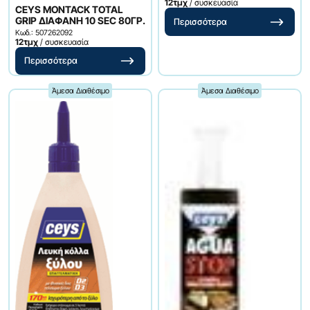
12τμχ
/ συσκευασία
CEYS MONTACK TOTAL
GRIP ΔΙΑΦΑΝΗ 10 SEC 80ΓΡ.
Περισσότερα
Κωδ.: 507262092
12τμχ
/ συσκευασία
Περισσότερα
Άμεσα Διαθέσιμο
Άμεσα Διαθέσιμο