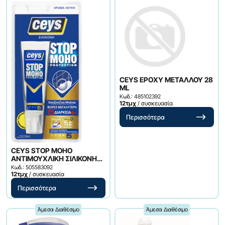
CEYS EPOXY ΜΕΤΑΛΛΟΥ 28
ML
Κωδ.: 485102392
12τμχ
/ συσκευασία
Περισσότερα
CEYS STOP MOHO
ΑΝΤΙΜΟΥΧΛΙΚΗ ΣΙΛΙΚΟΝΗ
ΛΕΥΚΗ 50ML 5ΗΣ
Κωδ.: 505583092
ΔΙΑΡΚΕΙΑΣ
12τμχ
/ συσκευασία
Περισσότερα
Άμεσα Διαθέσιμο
Άμεσα Διαθέσιμο