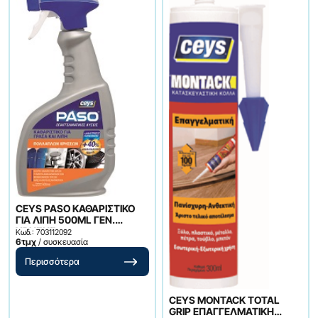
CEYS PASO ΚΑΘΑΡΙΣΤΙΚΟ
ΓΙΑ ΛΙΠΗ 500ML ΓΕΝ.
ΧΡΗΣΗΣ
Κωδ.: 703112092
6τμχ
/ συσκευασία
Περισσότερα
CEYS MONTACK TOTAL
GRIP ΕΠΑΓΓΕΛΜΑΤΙΚΗ