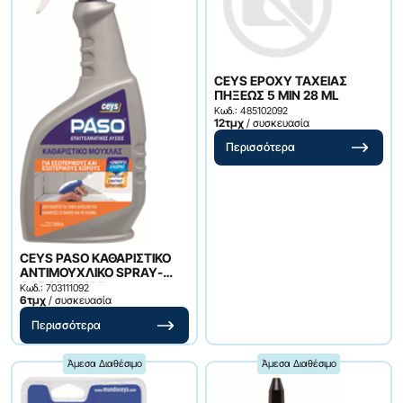
CEYS EPOXY ΤΑΧΕΙΑΣ
ΠΗΞΕΩΣ 5 MIN 28 ML
Κωδ.: 485102092
12τμχ
/ συσκευασία
Περισσότερα
CEYS PASO ΚΑΘΑΡΙΣΤΙΚΟ
ΑΝΤΙΜΟΥΧΛΙΚΟ SPRAY-
ΑΦΡΟΣ 500ML
Κωδ.: 703111092
6τμχ
/ συσκευασία
Περισσότερα
Άμεσα Διαθέσιμο
Άμεσα Διαθέσιμο