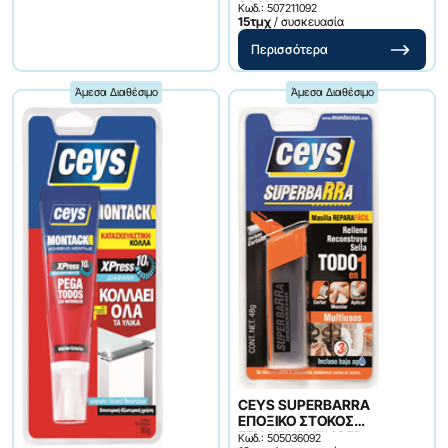
300ML
Κωδ.: 507211092
15τμχ
/ συσκευασία
Περισσότερα
Άμεσα Διαθέσιμο
Άμεσα Διαθέσιμο
CEYS SUPERBARRA
ΕΠΟΞΙΚΟ ΣΤΟΚΟΣ
ΓΕΝ.ΧΡΗΣΗΣ 48ΓΡ.
Κωδ.: 505036092