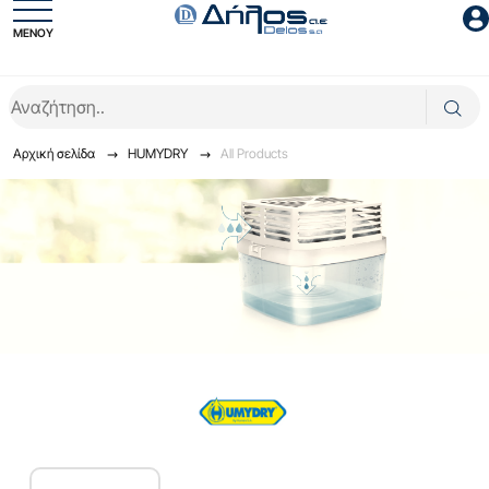
ΜΕΝΟΥ
Είσοδος συνεργάτη
Αρχική σελίδα
HUMYDRY
All Products
Είσοδος
Ξέχασες το password;