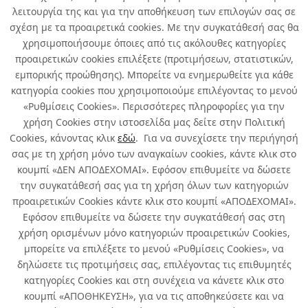
λειτουργία της και για την αποθήκευση των επιλογών σας σε
HUMYDRY ΕΚΘΕΤΗΣ 16 ΤΜΧ
σχέση με τα προαιρετικά cookies. Με την συγκατάθεσή σας θα
ΜΙΝΙ 75 ΓΡ.(ΒΑΝΙΛΙΑ ΛΕΜΟΝΙ
χρησιμοποιήσουμε όποιες από τις ακόλουθες κατηγορίες
ΛΕΒΑΝΤΑ ΓΙΑΣΕΜΙ)
Κωδ.: 439050081
προαιρετικών cookies επιλέξετε (προτιμήσεων, στατιστικών,
1τμχ
/ συσκευασία
εμπορικής προώθησης). Μπορείτε να ενημερωθείτε για κάθε
Περισσότερα
κατηγορία cookies που χρησιμοποιούμε επιλέγοντας το μενού
«Ρυθμίσεις Cookies». Περισσότερες πληροφορίες για την
χρήση Cookies στην ιστοσελίδα μας δείτε στην Πολιτική
Cookies, κάνοντας κλικ
εδώ
. Για να συνεχίσετε την περιήγησή
σας με τη χρήση μόνο των αναγκαίων cookies, κάντε κλικ στο
κουμπί «ΔΕΝ ΑΠΟΔΕΧΟΜΑΙ». Εφόσον επιθυμείτε να δώσετε
την συγκατάθεσή σας για τη χρήση όλων των κατηγοριών
Σχετικά με εμάς
προαιρετικών Cookies κάντε κλικ στο κουμπί «ΑΠΟΔΕΧΟΜΑΙ».
Εφόσον επιθυμείτε να δώσετε την συγκατάθεσή σας στη
χρήση ορισμένων μόνο κατηγοριών προαιρετικών Cookies,
Χρήσιμα
μπορείτε να επιλέξετε το μενού «Ρυθμίσεις Cookies», να
δηλώσετε τις προτιμήσεις σας, επιλέγοντας τις επιθυμητές
Όροι χρήσης & Ασφάλεια
κατηγορίες Cookies και στη συνέχεια να κάνετε κλικ στο
κουμπί «ΑΠΟΘΗΚΕΥΣΗ», για να τις αποθηκεύσετε και να