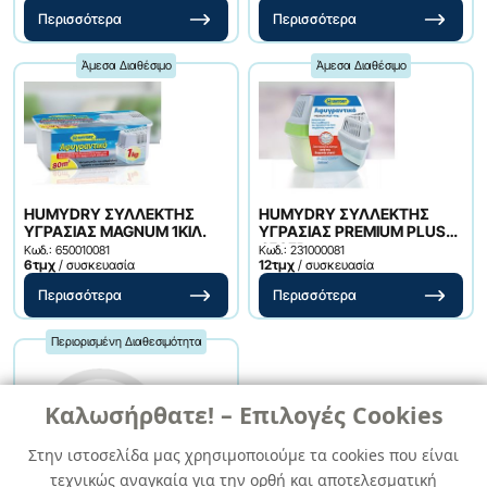
Περισσότερα
Περισσότερα
Άμεσα Διαθέσιμο
Άμεσα Διαθέσιμο
HUMYDRY ΣΥΛΛΕΚΤΗΣ
HUMYDRY ΣΥΛΛΕΚΤΗΣ
ΥΓΡΑΣΙΑΣ MAGNUM 1ΚΙΛ.
ΥΓΡΑΣΙΑΣ PREMIUM PLUS
450ΓΡ.
Κωδ.: 650010081
Κωδ.: 231000081
6τμχ
/ συσκευασία
12τμχ
/ συσκευασία
Περισσότερα
Περισσότερα
Περιορισμένη Διαθεσιμότητα
Καλωσήρθατε! – Επιλογές Cookies
Στην ιστοσελίδα μας χρησιμοποιούμε τα cookies που είναι
τεχνικώς αναγκαία για την ορθή και αποτελεσματική