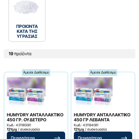
ΠΡΟΙΟΝΤΑ
ΚΑΤΑ ΤΗΣ
ΥΓΡΑΣΙΑΣ
19
προϊόντα
Άμεσα Διαθέσιμο
Άμεσα Διαθέσιμο
HUMYDRY ΑΝΤΑΛΛΑΚΤΙΚO
HUMYDRY ΑΝΤΑΛΛΑΚΤΙΚO
450 ΓΡ. ΟΥΔΕΤΕΡΟ
450 ΓΡ ΛΕΒΑΝΤΑ
Κωδ.: 431180081
Κωδ.: 431184081
12τμχ
/ συσκευασία
12τμχ
/ συσκευασία
Περισσότερα
Περισσότερα