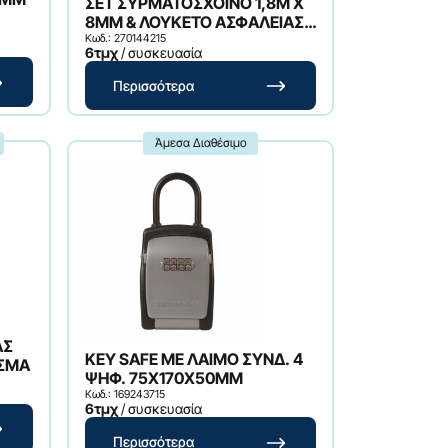
ΣΕΤ ΣΥΡΜΑΤΟΣΧΟΙΝΟ 1,8M X
8MM & ΛΟΥΚΕΤΟ ΑΣΦΑΛΕΙΑΣ-
ΑΝΤΟΧΗΣ
Κωδ.: 270144215
6τμχ
/ συσκευασία
Περισσότερα
Άμεσα Διαθέσιμο
ΑΣ
KEY SAFE ΜΕ ΛΑΙΜΟ ΣΥΝΔ. 4
ΣΜΑ
ΨΗΦ. 75X170X50MM
Κωδ.: 169243715
6τμχ
/ συσκευασία
Περισσότερα