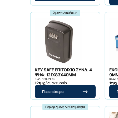
Άμεσα Διαθέσιμο
KEY SAFE ΕΠΙΤΟΙΧΙΟ ΣΥΝΔ. 4
ΕΚΘ
ΨΗΦ. 121X83X40MM
9MM
Κωδ.: 130921815
Κωδ.: 
12τμχ
/ συσκευασία
1τμχ
Περισσότερα
Περιορισμένη Διαθεσιμότητα