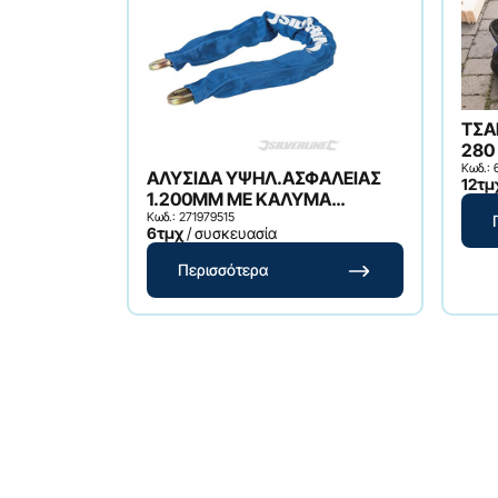
ΤΣΑΝΤΑ 2
280
Κωδ.: 
ΑΛΥΣΙΔΑ ΥΨΗΛ.ΑΣΦΑΛΕΙΑΣ
12τμ
1.200MM ΜΕ ΚΑΛΥΜΑ
ΥΦΑΣΜΑ
Κωδ.: 271979515
6τμχ
/ συσκευασία
Περισσότερα