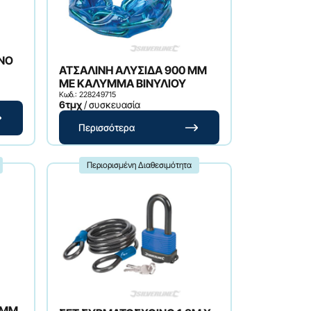
ΝΟ
ΑΤΣΑΛΙΝΗ ΑΛΥΣΙΔΑ 900 MM
ΜΕ ΚΑΛΥΜΜΑ ΒΙΝΥΛΙΟΥ
Κωδ.: 228249715
6τμχ
/ συσκευασία
Περισσότερα
Περιορισμένη Διαθεσιμότητα
 MM