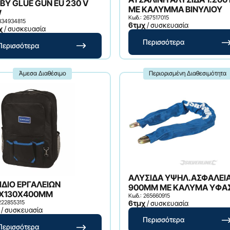
BY GLUE GUN EU 230 V
ΜΕ ΚΑΛΥΜΜΑ ΒΙΝΥΛΙΟΥ
W
Κωδ.: 267517015
 334934815
6τμχ
/ συσκευασία
χ
/ συσκευασία
Περισσότερα
Περισσότερα
Άμεσα Διαθέσιμο
Περιορισμένη Διαθεσιμότητα
ΑΛΥΣΙΔΑ ΥΨΗΛ.ΑΣΦΑΛΕΙ
ΙΔΙΟ ΕΡΓΑΛΕΙΩΝ
900MM ΜΕ ΚΑΛΥΜΑ ΥΦΑ
X130X400MM
Κωδ.: 265660915
6τμχ
/ συσκευασία
222855315
/ συσκευασία
Περισσότερα
Περισσότερα