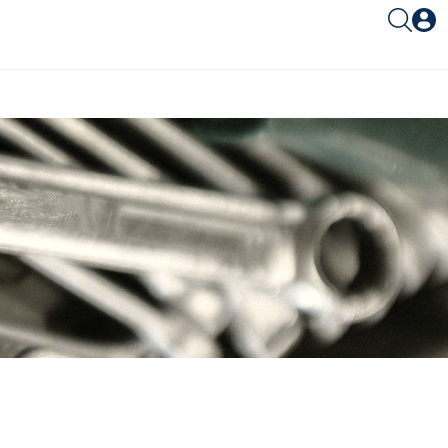
Είσοδος συνεργάτη
Είσοδος
Ξέχασες το password;