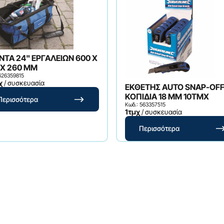
4" ΕΡΓΑΛΕΙΩΝ 600 X
 X 260 MM
626359815
χ
/ συσκευασία
ΕΚΘΕΤΗΣ AUTO SNAP-OF
ΚΟΠΙΔΙΑ 18 MM 10ΤΜΧ
Περισσότερα
Κωδ.: 563357515
1τμχ
/ συσκευασία
Περισσότερα