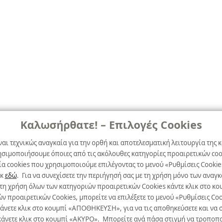
Καλωσήρθατε! – Επιλογές Cookies
ναι τεχνικώς αναγκαία για την ορθή και αποτελεσματική λειτουργία της κ
ησιμοποιήσουμε όποιες από τις ακόλουθες κατηγορίες προαιρετικών cook
α cookies που χρησιμοποιούμε επιλέγοντας το μενού «Ρυθμίσεις Cookie
ικ
εδώ
. Για να συνεχίσετε την περιήγησή σας με τη χρήση μόνο των ανα
 τη χρήση όλων των κατηγοριών προαιρετικών Cookies κάντε κλικ στο 
προαιρετικών Cookies, μπορείτε να επιλέξετε το μενού «Ρυθμίσεις Cooki
κάνετε κλικ στο κουμπί «ΑΠΟΘΗΚΕΥΣΗ», για να τις αποθηκεύσετε και να σ
άνετε κλικ στο κουμπί «ΑΚΥΡΟ». Μπορείτε ανά πάσα στιγμή να τροποποιήσ