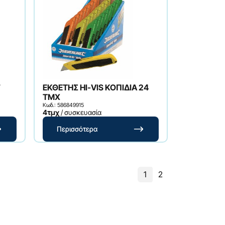
F
ΕΚΘΕΤΗΣ HI-VIS ΚΟΠΙΔΙΑ 24
ΤΜΧ
Κωδ.: 586849915
4τμχ
/ συσκευασία
Περισσότερα
1
2