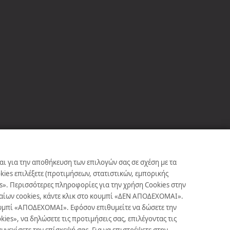
αι για την αποθήκευση των επιλογών σας σε σχέση με τα
ies επιλέξετε (προτιμήσεων, στατιστικών, εμπορικής
s». Περισσότερες πληροφορίες για την χρήση Cookies στην
γκαίων cookies, κάντε κλικ στο κουμπί «ΔΕΝ ΑΠΟΔΕΧΟΜΑΙ».
κουμπί «ΑΠΟΔΕΧΟΜΑΙ». Εφόσον επιθυμείτε να δώσετε την
es», να δηλώσετε τις προτιμήσεις σας, επιλέγοντας τις