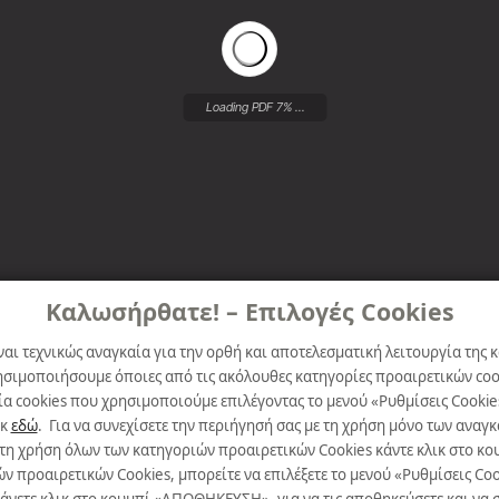
Loading PDF 11% ...
Καλωσήρθατε! – Επιλογές Cookies
ναι τεχνικώς αναγκαία για την ορθή και αποτελεσματική λειτουργία της κ
ησιμοποιήσουμε όποιες από τις ακόλουθες κατηγορίες προαιρετικών cook
α cookies που χρησιμοποιούμε επιλέγοντας το μενού «Ρυθμίσεις Cookie
ικ
εδώ
. Για να συνεχίσετε την περιήγησή σας με τη χρήση μόνο των ανα
 τη χρήση όλων των κατηγοριών προαιρετικών Cookies κάντε κλικ στο 
προαιρετικών Cookies, μπορείτε να επιλέξετε το μενού «Ρυθμίσεις Cooki