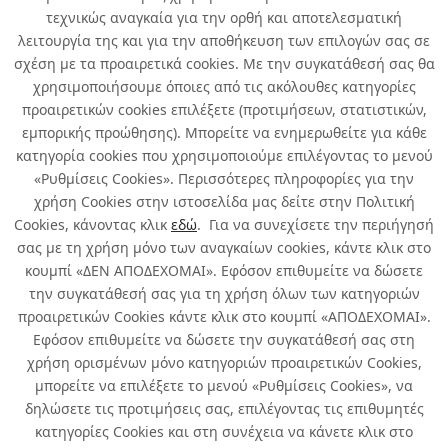
τεχνικώς αναγκαία για την ορθή και αποτελεσματική
λειτουργία της και για την αποθήκευση των επιλογών σας σε
σχέση με τα προαιρετικά cookies. Με την συγκατάθεσή σας θα
χρησιμοποιήσουμε όποιες από τις ακόλουθες κατηγορίες
προαιρετικών cookies επιλέξετε (προτιμήσεων, στατιστικών,
εμπορικής προώθησης). Μπορείτε να ενημερωθείτε για κάθε
κατηγορία cookies που χρησιμοποιούμε επιλέγοντας το μενού
ΣΚΑΛΟΚΑΘΙΣΜΑΤΑ
«Ρυθμίσεις Cookies». Περισσότερες πληροφορίες για την
Όλα
χρήση Cookies στην ιστοσελίδα μας δείτε στην Πολιτική
Cookies, κάνοντας κλικ
εδώ
. Για να συνεχίσετε την περιήγησή
σας με τη χρήση μόνο των αναγκαίων cookies, κάντε κλικ στο
κουμπί «ΔΕΝ ΑΠΟΔΕΧΟΜΑΙ». Εφόσον επιθυμείτε να δώσετε
την συγκατάθεσή σας για τη χρήση όλων των κατηγοριών
Σχετικά με εμάς
προαιρετικών Cookies κάντε κλικ στο κουμπί «ΑΠΟΔΕΧΟΜΑΙ».
Εφόσον επιθυμείτε να δώσετε την συγκατάθεσή σας στη
χρήση ορισμένων μόνο κατηγοριών προαιρετικών Cookies,
Χρήσιμα
μπορείτε να επιλέξετε το μενού «Ρυθμίσεις Cookies», να
δηλώσετε τις προτιμήσεις σας, επιλέγοντας τις επιθυμητές
Όροι χρήσης & Ασφάλεια
κατηγορίες Cookies και στη συνέχεια να κάνετε κλικ στο