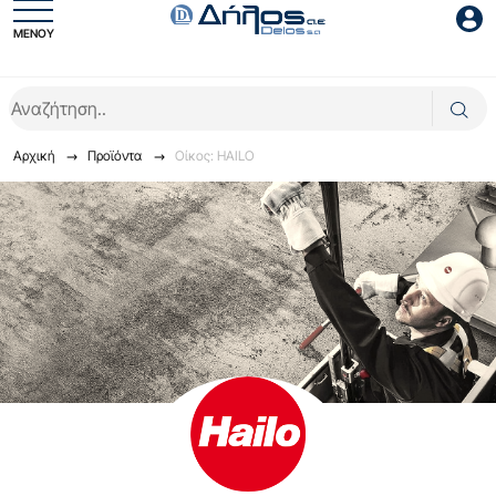
ΜΕΝΟΥ
Είσοδος συνεργάτη
Αρχική
Προϊόντα
Οίκος: HAILO
Είσοδος
Ξέχασες το password;