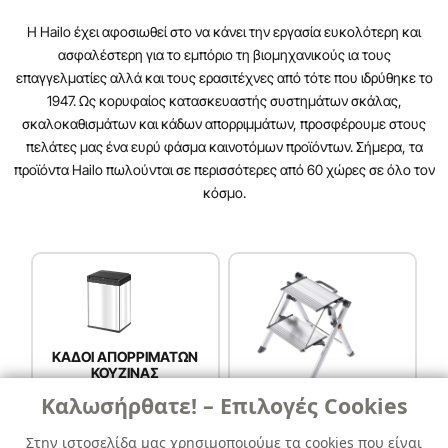
Η Hailo έχει αφοσιωθεί στο να κάνει την εργασία ευκολότερη και
ασφαλέστερη για το εμπόριο τη βιομηχανικούς ια τους
επαγγελματίες αλλά και τους ερασιτέχνες από τότε που ιδρύθηκε το
1947. Ως κορυφαίος κατασκευαστής συστημάτων σκάλας,
σκαλοκαθισμάτων και κάδων απορριμμάτων, προσφέρουμε στους
πελάτες μας ένα ευρύ φάσμα καινοτόμων προϊόντων. Σήμερα, τα
προϊόντα Hailo πωλούνται σε περισσότερες από 60 χώρες σε όλο τον
κόσμο.
ΚΑΔΟΙ ΑΠΟΡΡIΜΑΤΩΝ
ΚΟΥΖΙΝΑΣ
Καλωσήρθατε! – Επιλογές Cookies
ΣΚΑΛΕΣ ΑΛΟΥΜΙΝΙΟΥ
Στην ιστοσελίδα μας χρησιμοποιούμε τα cookies που είναι