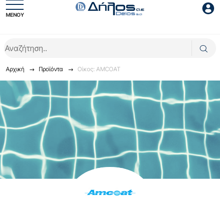
ΜΕΝΟΥ
Είσοδος συνεργάτη
Αρχική
Προϊόντα
Οίκος: AMCOAT
Είσοδος
Ξέχασες το password;