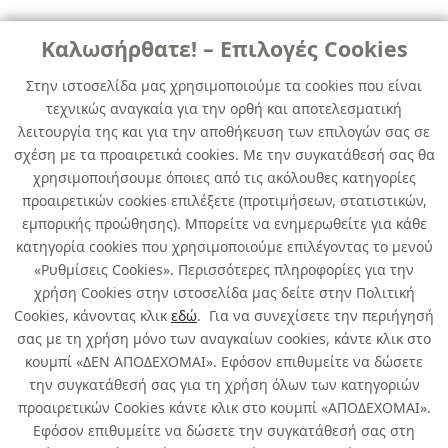
Nαυτιλακά ,Βιομηχανικά υλικά επίστρωσης με προϊοστορία.
Καλωσήρθατε! – Επιλογές Cookies
Στην ιστοσελίδα μας χρησιμοποιούμε τα cookies που είναι
τεχνικώς αναγκαία για την ορθή και αποτελεσματική
λειτουργία της και για την αποθήκευση των επιλογών σας σε
σχέση με τα προαιρετικά cookies. Με την συγκατάθεσή σας θα
χρησιμοποιήσουμε όποιες από τις ακόλουθες κατηγορίες
προαιρετικών cookies επιλέξετε (προτιμήσεων, στατιστικών,
εμπορικής προώθησης). Μπορείτε να ενημερωθείτε για κάθε
ΧΡΩΜΑΤΑ ΓΙΑ ΠΙΣΙΝΕΣ
κατηγορία cookies που χρησιμοποιούμε επιλέγοντας το μενού
«Ρυθμίσεις Cookies». Περισσότερες πληροφορίες για την
Όλα
χρήση Cookies στην ιστοσελίδα μας δείτε στην Πολιτική
Cookies, κάνοντας κλικ
εδώ
. Για να συνεχίσετε την περιήγησή
σας με τη χρήση μόνο των αναγκαίων cookies, κάντε κλικ στο
κουμπί «ΔΕΝ ΑΠΟΔΕΧΟΜΑΙ». Εφόσον επιθυμείτε να δώσετε
την συγκατάθεσή σας για τη χρήση όλων των κατηγοριών
Σχετικά με εμάς
προαιρετικών Cookies κάντε κλικ στο κουμπί «ΑΠΟΔΕΧΟΜΑΙ».
Εφόσον επιθυμείτε να δώσετε την συγκατάθεσή σας στη