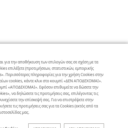
αι για την αποθήκευση των επιλογών σας σε σχέση με τα
ies επιλέξετε (προτιμήσεων, στατιστικών, εμπορικής
s». Περισσότερες πληροφορίες για την χρήση Cookies στην
γκαίων cookies, κάντε κλικ στο κουμπί «ΔΕΝ ΑΠΟΔΕΧΟΜΑΙ».
κουμπί «ΑΠΟΔΕΧΟΜΑΙ». Εφόσον επιθυμείτε να δώσετε την
es», να δηλώσετε τις προτιμήσεις σας, επιλέγοντας τις
υνεχίσετε την επίσκεψή σας. Για να επιστρέψετε στην
ετε τις προτιμήσεις σας για τα Cookies (εκτός από τα
 ιστοσελίδας μας.