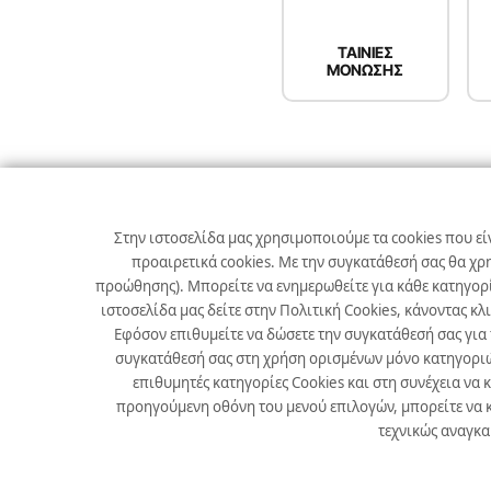
ΤΑΙΝΙΕΣ
ΜΟΝΩΣΗΣ
Σχετικά με εμάς
Χρήσιμα
Στην ιστοσελίδα μας χρησιμοποιούμε τα cookies που εί
Αρχική
Θέσεις Εργασίας
προαιρετικά cookies. Με την συγκατάθεσή σας θα χρ
προώθησης). Μπορείτε να ενημερωθείτε για κάθε κατηγορί
Εταιρεία
Χρήσιμα
ιστοσελίδα μας δείτε στην Πολιτική Cookies, κάνοντας κλ
Προϊόντα
Εφόσον επιθυμείτε να δώσετε την συγκατάθεσή σας για
συγκατάθεσή σας στη χρήση ορισμένων μόνο κατηγοριών 
Επικοινωνία
επιθυμητές κατηγορίες Cookies και στη συνέχεια να 
προηγούμενη οθόνη του μενού επιλογών, μπορείτε να κ
Νέα
τεχνικώς αναγκαί