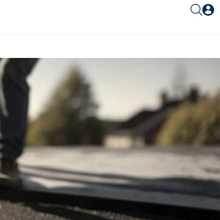
Είσοδος συνεργάτη
Είσοδος
Ξέχασες το password;