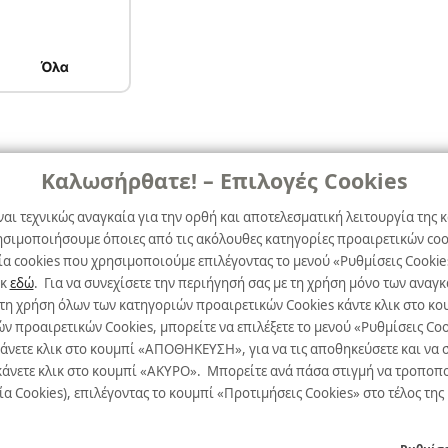
Όλα
Καλωσήρθατε! – Επιλογές Cookies
Όροι χρήσης &
Ασφάλεια
ναι τεχνικώς αναγκαία για την ορθή και αποτελεσματική λειτουργία της κ
ησιμοποιήσουμε όποιες από τις ακόλουθες κατηγορίες προαιρετικών cook
Όροι Xρήσης
α cookies που χρησιμοποιούμε επιλέγοντας το μενού «Ρυθμίσεις Cookie
ικ
εδώ
. Για να συνεχίσετε την περιήγησή σας με τη χρήση μόνο των ανα
Δήλωση Aπορρήτου
 τη χρήση όλων των κατηγοριών προαιρετικών Cookies κάντε κλικ στο 
Πολιτική Cookies
προαιρετικών Cookies, μπορείτε να επιλέξετε το μενού «Ρυθμίσεις Cooki
κάνετε κλικ στο κουμπί «ΑΠΟΘΗΚΕΥΣΗ», για να τις αποθηκεύσετε και να σ
Προτιμήσεις Cookies
άνετε κλικ στο κουμπί «ΑΚΥΡΟ». Μπορείτε ανά πάσα στιγμή να τροποποιήσ
α Cookies), επιλέγοντας το κουμπί «Προτιμήσεις Cookies» στο τέλος της