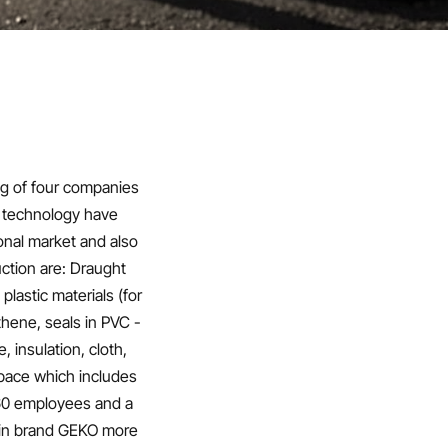
ng of four companies
n technology have
onal market and also
uction are: Draught
lastic materials (for
thene, seals in PVC -
 insulation, cloth,
pace which includes
 60 employees and a
main brand GEKO more