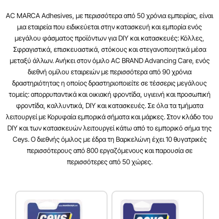
AC MARCA Adhesives, με περισσότερα από 50 χρόνια εμπειρίας, είναι
μια εταιρεία που ειδικεύεται στην κατασκευή και εμπορία ενός
μεγάλου φάσματος προϊόντων για DIY και κατασκευές: Κόλλες,
Σφραγιστικά, επισκευαστικά, στόκους και στεγανοποιητικά μέσα
μεταξύ άλλων. Ανήκει στον όμιλο AC BRAND Advancing Care, ενός
διεθνή ομίλου εταιρειών με περισσότερα από 90 χρόνια
δραστηριότητας η οποίος δραστηριοποιείτε σε τέσσερις μεγάλους
τομείς: απορρυπαντικά και οικιακή φροντίδα, υγιεινή και προσωπική
φροντίδα, καλλυντικά, DIY και κατασκευές. Σε όλα τα τμήματα
λειτουργεί με Κορυφαία εμπορικά σήματα και μάρκες. Στον κλάδο του
DIY και των κατασκευών λειτουργεί κάτω από το εμπορικό σήμα της
Ceys. Ο διεθνής όμιλος με έδρα τη Βαρκελώνη έχει 10 θυγατρικές
περισσότερους από 800 εργαζόμενους και παρουσία σε
περισσότερες από 50 χώρες.