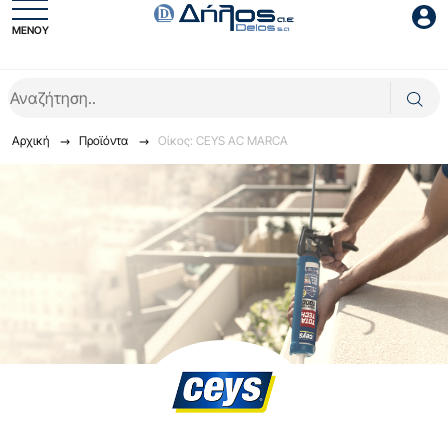
ΜΕΝΟΥ
Είσοδος συνεργάτη
Αρχική
Προϊόντα
Οίκος: CEYS AC MARCA
Είσοδος
Ξέχασες το password;