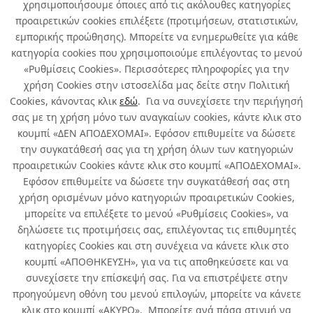
χρησιμοποιήσουμε όποιες από τις ακόλουθες κατηγορίες
προαιρετικών cookies επιλέξετε (προτιμήσεων, στατιστικών,
εμπορικής προώθησης). Μπορείτε να ενημερωθείτε για κάθε
κατηγορία cookies που χρησιμοποιούμε επιλέγοντας το μενού
EN SUITE 2017
«Ρυθμίσεις Cookies». Περισσότερες πληροφορίες για την
Όλα
χρήση Cookies στην ιστοσελίδα μας δείτε στην Πολιτική
Cookies, κάνοντας κλικ
εδώ
. Για να συνεχίσετε την περιήγησή
σας με τη χρήση μόνο των αναγκαίων cookies, κάντε κλικ στο
κουμπί «ΔΕΝ ΑΠΟΔΕΧΟΜΑΙ». Εφόσον επιθυμείτε να δώσετε
την συγκατάθεσή σας για τη χρήση όλων των κατηγοριών
Σχετικά με εμάς
προαιρετικών Cookies κάντε κλικ στο κουμπί «ΑΠΟΔΕΧΟΜΑΙ».
Εφόσον επιθυμείτε να δώσετε την συγκατάθεσή σας στη
χρήση ορισμένων μόνο κατηγοριών προαιρετικών Cookies,
Χρήσιμα
μπορείτε να επιλέξετε το μενού «Ρυθμίσεις Cookies», να
δηλώσετε τις προτιμήσεις σας, επιλέγοντας τις επιθυμητές
Όροι χρήσης & Ασφάλεια
κατηγορίες Cookies και στη συνέχεια να κάνετε κλικ στο
κουμπί «ΑΠΟΘΗΚΕΥΣΗ», για να τις αποθηκεύσετε και να
συνεχίσετε την επίσκεψή σας. Για να επιστρέψετε στην
προηγούμενη οθόνη του μενού επιλογών, μπορείτε να κάνετε
κλικ στο κουμπί «ΑΚΥΡΟ». Μπορείτε ανά πάσα στιγμή να