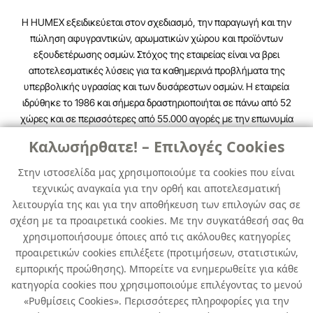
H HUMEX εξειδικεύεται στον σχεδιασμό, την παραγωγή και την
πώληση αφυγραντικών, αρωματικών χώρου και προϊόντων
εξουδετέρωσης οσμών. Στόχος της εταιρείας είναι να βρει
αποτελεσματικές λύσεις για τα καθημερινά προβλήματα της
υπερβολικής υγρασίας και των δυσάρεστων οσμών. Η εταιρεία
ιδρύθηκε το 1986 και σήμερα δραστηριοποιήται σε πάνω από 52
χώρες και σε περισσότερες από 55.000 αγορές με την επωνυμία
HUMYDRY.
Καλωσήρθατε! – Επιλογές Cookies
Στην ιστοσελίδα μας χρησιμοποιούμε τα cookies που είναι
τεχνικώς αναγκαία για την ορθή και αποτελεσματική
λειτουργία της και για την αποθήκευση των επιλογών σας σε
σχέση με τα προαιρετικά cookies. Με την συγκατάθεσή σας θα
χρησιμοποιήσουμε όποιες από τις ακόλουθες κατηγορίες
προαιρετικών cookies επιλέξετε (προτιμήσεων, στατιστικών,
εμπορικής προώθησης). Μπορείτε να ενημερωθείτε για κάθε
ΠΡΟΙΟΝΤΑ ΚΑΤΑ ΤΗΣ
ΥΓΡΑΣΙΑΣ
κατηγορία cookies που χρησιμοποιούμε επιλέγοντας το μενού
«Ρυθμίσεις Cookies». Περισσότερες πληροφορίες για την
Όλα