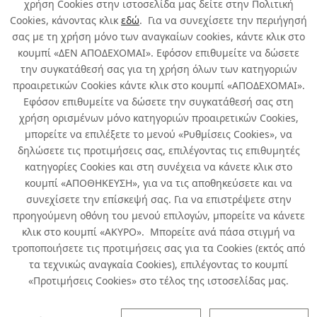
χρήση Cookies στην ιστοσελίδα μας δείτε στην Πολιτική
Cookies, κάνοντας κλικ
εδώ
. Για να συνεχίσετε την περιήγησή
σας με τη χρήση μόνο των αναγκαίων cookies, κάντε κλικ στο
κουμπί «ΔΕΝ ΑΠΟΔΕΧΟΜΑΙ». Εφόσον επιθυμείτε να δώσετε
την συγκατάθεσή σας για τη χρήση όλων των κατηγοριών
Σχετικά με εμάς
προαιρετικών Cookies κάντε κλικ στο κουμπί «ΑΠΟΔΕΧΟΜΑΙ».
Εφόσον επιθυμείτε να δώσετε την συγκατάθεσή σας στη
χρήση ορισμένων μόνο κατηγοριών προαιρετικών Cookies,
Χρήσιμα
μπορείτε να επιλέξετε το μενού «Ρυθμίσεις Cookies», να
δηλώσετε τις προτιμήσεις σας, επιλέγοντας τις επιθυμητές
Όροι χρήσης & Ασφάλεια
κατηγορίες Cookies και στη συνέχεια να κάνετε κλικ στο
κουμπί «ΑΠΟΘΗΚΕΥΣΗ», για να τις αποθηκεύσετε και να
συνεχίσετε την επίσκεψή σας. Για να επιστρέψετε στην
προηγούμενη οθόνη του μενού επιλογών, μπορείτε να κάνετε
κλικ στο κουμπί «ΑΚΥΡΟ». Μπορείτε ανά πάσα στιγμή να
τροποποιήσετε τις προτιμήσεις σας για τα Cookies (εκτός από
τα τεχνικώς αναγκαία Cookies), επιλέγοντας το κουμπί
«Προτιμήσεις Cookies» στο τέλος της ιστοσελίδας μας.