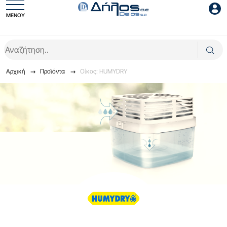
ΜΕΝΟΥ
Είσοδος συνεργάτη
Αρχική
Προϊόντα
Οίκος: HUMYDRY
Είσοδος
Ξέχασες το password;