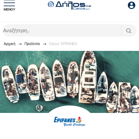
ΜΕΝΟΥ
Είσοδος συνεργάτη
Αρχική
Προϊόντα
Οίκος: EPIFANES
Είσοδος
Ξέχασες το password;