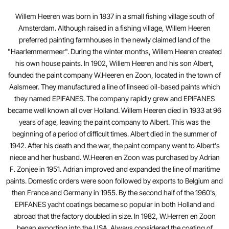
Willem Heeren was born in 1837 in a small fishing village south of
Amsterdam. Although raised in a fishing village, Willem Heeren
preferred painting farmhouses in the newly claimed land of the
"Haarlemmermeer". During the winter months, Willem Heeren created
his own house paints. In 1902, Willem Heeren and his son Albert,
founded the paint company W.Heeren en Zoon, located in the town of
Aalsmeer. They manufactured a line of linseed oil-based paints which
they named EPIFANES. The company rapidly grew and EPIFANES
became well known all over Holland. Willem Heeren died in 1933 at 96
years of age, leaving the paint company to Albert. This was the
beginning of a period of difficult times. Albert died in the summer of
1942. After his death and the war, the paint company went to Albert's
niece and her husband. W.Heeren en Zoon was purchased by Adrian
F. Zonjee in 1951. Adrian improved and expanded the line of maritime
paints. Domestic orders were soon followed by exports to Belgium and
then France and Germany in 1955. By the second half of the 1960's,
EPIFANES yacht coatings became so popular in both Holland and
abroad that the factory doubled in size. In 1982, W.Herren en Zoon
began exporting into the USA. Always considered the coating of