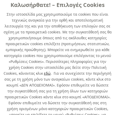
ΓΥΑΛΙΣΤΙΚΑ /
ΔΙΑΛΥΤΙΚΑ
Καλωσήρθατε! – Επιλογές Cookies
ΚΑΘΑΡΙΣΤΙΚΑ
Στην ιστοσελίδα μας χρησιμοποιούμε τα cookies που είναι
τεχνικώς αναγκαία για την ορθή και αποτελεσματική
λειτουργία της και για την αποθήκευση των επιλογών σας σε
σχέση με τα προαιρετικά cookies. Με την συγκατάθεσή σας θα
χρησιμοποιήσουμε όποιες από τις ακόλουθες κατηγορίες
προαιρετικών cookies επιλέξετε (προτιμήσεων, στατιστικών,
εμπορικής προώθησης). Μπορείτε να ενημερωθείτε για κάθε
κατηγορία cookies που χρησιμοποιούμε επιλέγοντας το μενού
ΣΤΟΚΟΙ 2-ΣΥΣΤΑΤΙΚΩΝ
«Ρυθμίσεις Cookies». Περισσότερες πληροφορίες για την
Όλα
χρήση Cookies στην ιστοσελίδα μας δείτε στην Πολιτική
Cookies, κάνοντας κλικ
εδώ
. Για να συνεχίσετε την περιήγησή
σας με τη χρήση μόνο των αναγκαίων cookies, κάντε κλικ στο
κουμπί «ΔΕΝ ΑΠΟΔΕΧΟΜΑΙ». Εφόσον επιθυμείτε να δώσετε
την συγκατάθεσή σας για τη χρήση όλων των κατηγοριών
Σχετικά με εμάς
προαιρετικών Cookies κάντε κλικ στο κουμπί «ΑΠΟΔΕΧΟΜΑΙ».
Εφόσον επιθυμείτε να δώσετε την συγκατάθεσή σας στη
χρήση ορισμένων μόνο κατηγοριών προαιρετικών Cookies,
Χρήσιμα
μπορείτε να επιλέξετε το μενού «Ρυθμίσεις Cookies», να