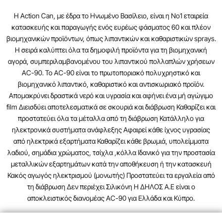
H Action Can, με έδρα το Ηνωμένο Βασίλειο, είναι η No1 εταιρεία
κατασκευής και παραγωγής ενός ευρέως φάσματος 60 και πλέον
βιομηχανικών προϊόντων, όπως λιπαντικών και καθαριστικών sprays.
Η σειρά καλύπτει όλα τα δημοφιλή προϊόντα για τη βιομηχανική
αγορά, συμπεριλαμβανομένου του λιπαντικού πολλαπλών χρήσεων
AC-90. Το AC-90 είναι το πρωτοποριακό πολυχρηστικό και
βιομηχανικό λιπαντικό, καθαριστικό και αντισκωριακό προϊόν.
Απομακρύνει δραστικά νερό και υγρασία και αφήνει ένα μή αγώγιμο
film Διεισδύει αποτελεσματικά σε σκουριά και διάβρωση Καθαρίζει και
προστατεύει όλα τα μέταλλα από τη διάβρωση Κατάλληλο για
ηλεκτρονικά συστήματα ανάφλεξης Αφαιρεί κάθε ίχνος υγρασίας
από ηλεκτρικά εξαρτήματα Καθαρίζει κάθε βρωμιά, υπολείμματα
λαδιού, σημάδια χρώματος, τσίχλα ,κόλλα Ιδανικό για την προστασία
μεταλλικών εξαρτημάτων κατά την αποθήκευση ή την κατασκευή
Κακός αγωγός ηλεκτρισμού (μονωτής) Προστατεύει τα εργαλεία από
τη διάβρωση Δεν περιέχει Σιλικόνη Η ΔΗΛΟΣ Α.Ε είναι ο
αποκλειστικός διανομέας AC-90 για Ελλάδα και Κύπρο.