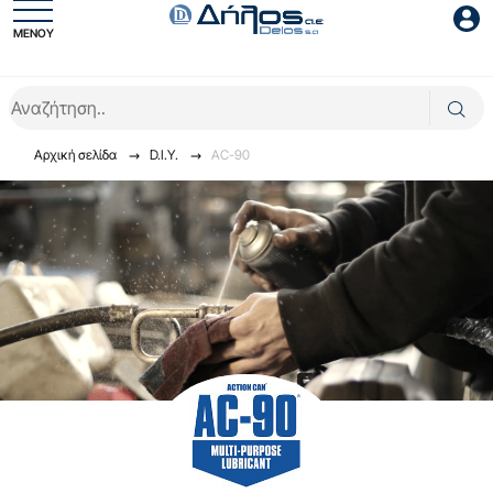
ΜΕΝΟΥ
Είσοδος συνεργάτη
Αρχική σελίδα
D.I.Y.
AC-90
Είσοδος
Ξέχασες το password;