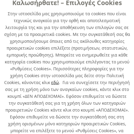
Καλωσήρθατε! – Επιλογές Cookies
Στην ιστοσελίδα μας χρησιμοποιούμε τα cookies που είναι
τεχνικώς αναγκαία για την ορθή και αποτελεσματική
λειτουργία της και για την αποθήκευση των επιλογών σας σε
σχέση με τα προαιρετικά cookies. Με την συγκατάθεσή σας θα
χρησιμοποιήσουμε όποιες από τις ακόλουθες κατηγορίες
προαιρετικών cookies επιλέξετε (προτιμήσεων, στατιστικών,
εμπορικής προώθησης). Μπορείτε να ενημερωθείτε για κάθε
Όλα
κατηγορία cookies που χρησιμοποιούμε επιλέγοντας το μενού
«Ρυθμίσεις Cookies». Περισσότερες πληροφορίες για την
ΑΝΤΙΣΚΩΡΙΑΚΟ
χρήση Cookies στην ιστοσελίδα μας δείτε στην Πολιτική
Cookies, κάνοντας κλικ
εδώ
. Για να συνεχίσετε την περιήγησή
σας με τη χρήση μόνο των αναγκαίων cookies, κάντε κλικ στο
κουμπί «ΔΕΝ ΑΠΟΔΕΧΟΜΑΙ». Εφόσον επιθυμείτε να δώσετε
την συγκατάθεσή σας για τη χρήση όλων των κατηγοριών
Σχετικά με εμάς
προαιρετικών Cookies κάντε κλικ στο κουμπί «ΑΠΟΔΕΧΟΜΑΙ».
Εφόσον επιθυμείτε να δώσετε την συγκατάθεσή σας στη
χρήση ορισμένων μόνο κατηγοριών προαιρετικών Cookies,
Χρήσιμα
μπορείτε να επιλέξετε το μενού «Ρυθμίσεις Cookies», να