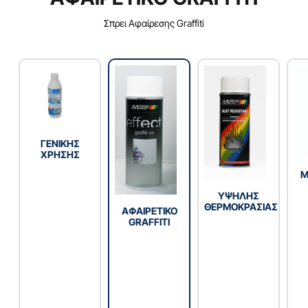
Σπρει Αφαίρεσης Graffiti
ΓENIKHΣ
XPHΣHΣ
Μ
YΨΗΛΗΣ
ΘΕΡΜΟΚΡΑΣΙΑΣ
ΑΦΑΙΡΕΤΙΚΟ
GRAFFITI