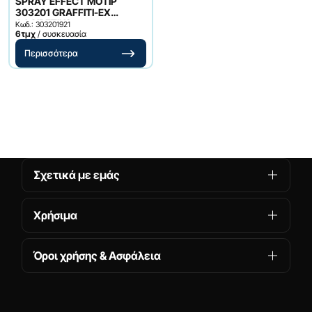
SPRAY EFFECT ΜΟΤΙΡ
303201 GRAFFITI-ΕΧ
ΑΦΑΙΡΕΤΙΚΟ
Κωδ.: 303201921
6τμχ
/ συσκευασία
Περισσότερα
Σχετικά με εμάς
Χρήσιμα
Όροι χρήσης & Ασφάλεια