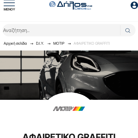
ΜΕΝΟΥ
Είσοδος συνεργάτη
Αρχική σελίδα
D.I.Y.
ΜΟΤΙΡ
ΑΦΑΙΡΕΤΙΚΟ GRAFFITI
Είσοδος
Ξέχασες το password;
ΑΦΑΙΡΕΤΙΚΟ GRAFFITI