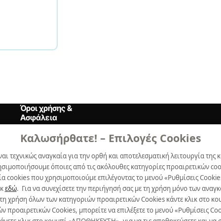
Όροι χρήσης &
Ασφάλεια
Καλωσήρθατε! – Επιλογές Cookies
Όροι Xρήσης
ναι τεχνικώς αναγκαία για την ορθή και αποτελεσματική λειτουργία της κ
Δήλωση Aπορρήτου
ησιμοποιήσουμε όποιες από τις ακόλουθες κατηγορίες προαιρετικών cook
Πολιτική Cookies
α cookies που χρησιμοποιούμε επιλέγοντας το μενού «Ρυθμίσεις Cookie
ικ
εδώ
. Για να συνεχίσετε την περιήγησή σας με τη χρήση μόνο των ανα
Προτιμήσεις Cookies
 τη χρήση όλων των κατηγοριών προαιρετικών Cookies κάντε κλικ στο 
προαιρετικών Cookies, μπορείτε να επιλέξετε το μενού «Ρυθμίσεις Cooki