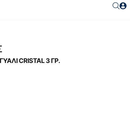
Είσοδος συνεργάτη
Σ
ΥΑΛΙ CRISTAL 3 ΓΡ.
Είσοδος
Ξέχασες το password;