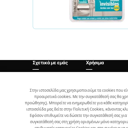
Σχετικά με εμάς
Χρήσιμα
Αρχική
Θέσεις Εργασίας
Εταιρεία
Χρήσιμα
Στην ιστοσελίδα μας χρησιμοποιούμε τα cookies που εί
προαιρετικά cookies. Με την συγκατάθεσή σας θα χρ
Προϊόντα
προώθησης). Μπορείτε να ενημερωθείτε για κάθε κατηγορί
Επικοινωνία
ιστοσελίδα μας δείτε στην Πολιτική Cookies, κάνοντας κλ
Εφόσον επιθυμείτε να δώσετε την συγκατάθεσή σας για
Νέα
συγκατάθεσή σας στη χρήση ορισμένων μόνο κατηγοριών 