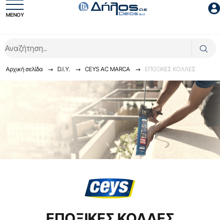
ΜΕΝΟΥ
Είσοδος συνεργάτη
Αρχική σελίδα
D.I.Y.
CEYS AC MARCA
ΕΠΟΞΙΚΕΣ ΚΟΛΛΕΣ
Είσοδος
Ξέχασες το password;
ΕΠΟΞΙΚΕΣ ΚΟΛΛΕΣ