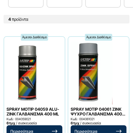
4
προϊόντα
Άμεσα Διαθέσιμο
Άμεσα Διαθέσιμο
SPRAY ΜΟΤΙΡ 04059 ALU-
SPRAY ΜΟΤΙΡ 04061 ΖΙΝΚ
ΖΙΝΚ ΓΑΛΒΑΝΙΣΜΑ 400 ML
ΨΥΧΡΟ ΓΑΛΒΑΝΙΣΜΑ 400
ML
Κωδ.: 004059021
Κωδ.: 004061021
6τμχ
/ συσκευασία
6τμχ
/ συσκευασία
Περισσότερα
Περισσότερα