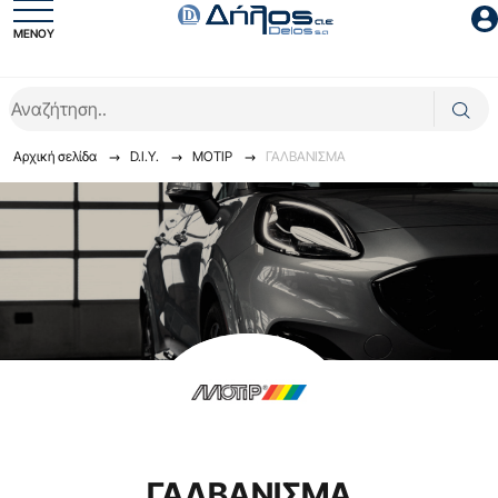
ΜΕΝΟΥ
Είσοδος συνεργάτη
Αρχική σελίδα
D.I.Y.
ΜΟΤΙΡ
ΓΑΛΒΑΝΙΣΜΑ
Είσοδος
Ξέχασες το password;
ΓΑΛΒΑΝΙΣΜΑ