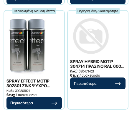
Περιορισμένη Διαθεσιμότητα
Περιορισμένη Διαθεσιμότητα
SPRAY HYBRID MOTIP
304714 ΠΡΑΣΙΝΟ RAL 6002
400 ML
Κωδ.: 030471421
6τμχ
/ συσκευασία
SPRAY EFFECT MOTIP
Περισσότερα
302801 ΖΙΝΚ ΨΥΧΡΟ
ΓΑΛΒΑΝΙΣΜΑ
Κωδ.: 302801921
6τμχ
/ συσκευασία
Περισσότερα