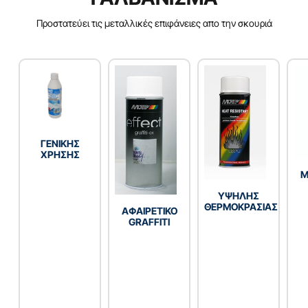
Προστατεύει τις μεταλλικές επιφάνειες απο την σκουριά
ΓENIKHΣ
XPHΣHΣ
Μ
YΨΗΛΗΣ
ΘΕΡΜΟΚΡΑΣΙΑΣ
ΑΦΑΙΡΕΤΙΚΟ
GRAFFITI