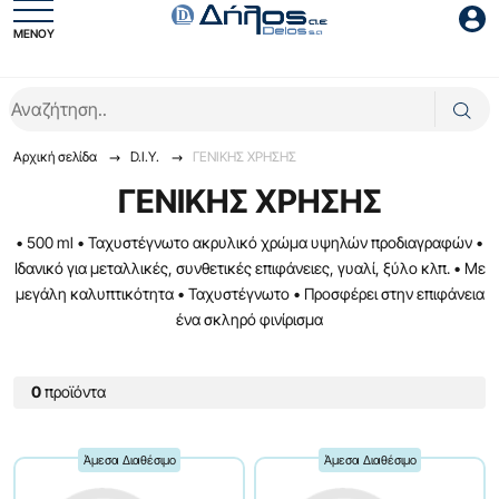
ΜΕΝΟΥ
Είσοδος συνεργάτη
Αρχική σελίδα
D.I.Y.
ΓENIKHΣ XPHΣHΣ
ΓENIKHΣ XPHΣHΣ
• 500 ml • Ταχυστέγνωτο ακρυλικό χρώμα υψηλών προδιαγραφών •
Ιδανικό για μεταλλικές, συνθετικές επιφάνειες, γυαλί, ξύλο κλπ. • Με
Είσοδος
μεγάλη καλυπτικότητα • Ταχυστέγνωτο • Προσφέρει στην επιφάνεια
ένα σκληρό φινίρισμα
Ξέχασες το password;
0
προϊόντα
Άμεσα Διαθέσιμο
Άμεσα Διαθέσιμο