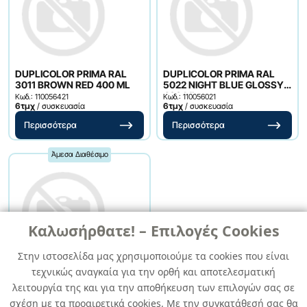
DUPLICOLOR PRIMA RAL
DUPLICOLOR PRIMA RAL
3011 BROWN RED 400 ML
5022 NIGHT BLUE GLOSSY
400 ML
Κωδ.: 110056421
Κωδ.: 110056021
6τμχ
/ συσκευασία
6τμχ
/ συσκευασία
Περισσότερα
Περισσότερα
Άμεσα Διαθέσιμο
Καλωσήρθατε! – Επιλογές Cookies
Στην ιστοσελίδα μας χρησιμοποιούμε τα cookies που είναι
τεχνικώς αναγκαία για την ορθή και αποτελεσματική
DUPLICOLOR PRIMA RAL
4008 SIGNAL VIOLET
λειτουργία της και για την αποθήκευση των επιλογών σας σε
GLOSSY 400 ML
Κωδ.: 110055821
σχέση με τα προαιρετικά cookies. Με την συγκατάθεσή σας θα
6τμχ
/ συσκευασία