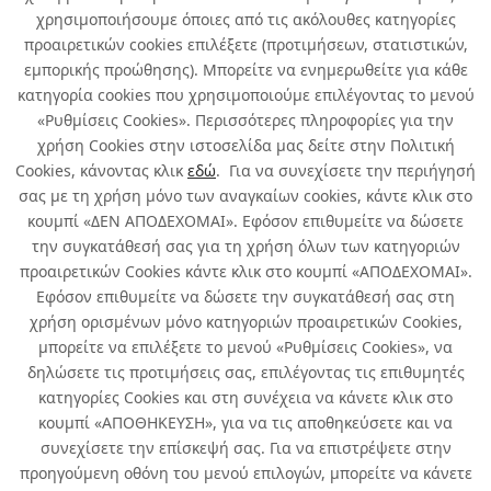
χρησιμοποιήσουμε όποιες από τις ακόλουθες κατηγορίες
Περισσότερα
προαιρετικών cookies επιλέξετε (προτιμήσεων, στατιστικών,
εμπορικής προώθησης). Μπορείτε να ενημερωθείτε για κάθε
κατηγορία cookies που χρησιμοποιούμε επιλέγοντας το μενού
13
14
«Ρυθμίσεις Cookies». Περισσότερες πληροφορίες για την
χρήση Cookies στην ιστοσελίδα μας δείτε στην Πολιτική
Cookies, κάνοντας κλικ
εδώ
. Για να συνεχίσετε την περιήγησή
σας με τη χρήση μόνο των αναγκαίων cookies, κάντε κλικ στο
κουμπί «ΔΕΝ ΑΠΟΔΕΧΟΜΑΙ». Εφόσον επιθυμείτε να δώσετε
την συγκατάθεσή σας για τη χρήση όλων των κατηγοριών
Σχετικά με εμάς
προαιρετικών Cookies κάντε κλικ στο κουμπί «ΑΠΟΔΕΧΟΜΑΙ».
Εφόσον επιθυμείτε να δώσετε την συγκατάθεσή σας στη
χρήση ορισμένων μόνο κατηγοριών προαιρετικών Cookies,
Χρήσιμα
μπορείτε να επιλέξετε το μενού «Ρυθμίσεις Cookies», να
δηλώσετε τις προτιμήσεις σας, επιλέγοντας τις επιθυμητές
Όροι χρήσης & Ασφάλεια
κατηγορίες Cookies και στη συνέχεια να κάνετε κλικ στο
κουμπί «ΑΠΟΘΗΚΕΥΣΗ», για να τις αποθηκεύσετε και να
συνεχίσετε την επίσκεψή σας. Για να επιστρέψετε στην
προηγούμενη οθόνη του μενού επιλογών, μπορείτε να κάνετε