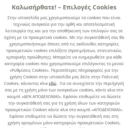
Καλωσήρθατε! – Επιλογές Cookies
ΓENIKHΣ XPHΣHΣ
Στην ιστοσελίδα μας χρησιμοποιούμε τα cookies που είναι
τεχνικώς αναγκαία για την ορθή και αποτελεσματική
DUPLICOLOR NEXT London green
λειτουργία της και για την αποθήκευση των επιλογών σας σε
semi matt 400 ml
σχέση με τα προαιρετικά cookies. Με την συγκατάθεσή σας θα
χρησιμοποιήσουμε όποιες από τις ακόλουθες κατηγορίες
κωδ. 248068321
προαιρετικών cookies επιλέξετε (προτιμήσεων, στατιστικών,
6τμχ
/ συσκευασία
εμπορικής προώθησης). Μπορείτε να ενημερωθείτε για κάθε
κατηγορία cookies που χρησιμοποιούμε επιλέγοντας το μενού
Άμεσα Διαθέσιμο
«Ρυθμίσεις Cookies». Περισσότερες πληροφορίες για την
χρήση Cookies στην ιστοσελίδα μας δείτε στην Πολιτική
Cookies, κάνοντας κλικ
εδώ
. Για να συνεχίσετε την περιήγησή
σας με τη χρήση μόνο των αναγκαίων cookies, κάντε κλικ στο
κουμπί «ΔΕΝ ΑΠΟΔΕΧΟΜΑΙ». Εφόσον επιθυμείτε να δώσετε
την συγκατάθεσή σας για τη χρήση όλων των κατηγοριών
Σχετικά με εμάς
προαιρετικών Cookies κάντε κλικ στο κουμπί «ΑΠΟΔΕΧΟΜΑΙ».
Εφόσον επιθυμείτε να δώσετε την συγκατάθεσή σας στη
χρήση ορισμένων μόνο κατηγοριών προαιρετικών Cookies,
Χρήσιμα