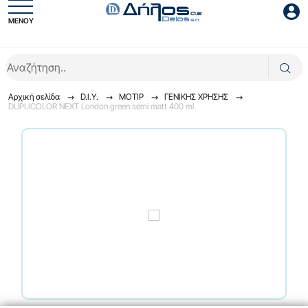
ΜΕΝΟΥ
Είσοδος συνεργάτη
Αρχική σελίδα
D.I.Y.
ΜΟΤΙΡ
ΓENIKHΣ XPHΣHΣ
DUPLICOLOR NEXT London green semi matt 400 ml
Είσοδος
Ξέχασες το password;