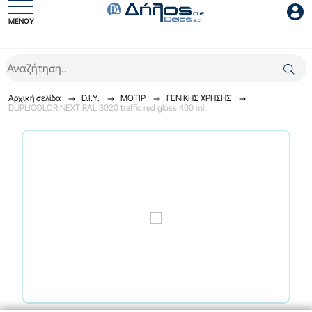
ΜΕΝΟΥ
Είσοδος συνεργάτη
Αρχική σελίδα
D.I.Y.
ΜΟΤΙΡ
ΓENIKHΣ XPHΣHΣ
DUPLICOLOR NEXT RAL 3020 traffic red gloss 400 ml
Είσοδος
Ξέχασες το password;