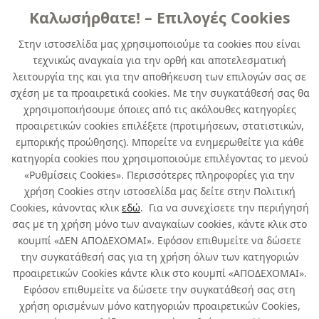
Καλωσήρθατε! – Επιλογές Cookies
ΓENIKHΣ XPHΣHΣ
Στην ιστοσελίδα μας χρησιμοποιούμε τα cookies που είναι
τεχνικώς αναγκαία για την ορθή και αποτελεσματική
DUPLICOLOR NEXT RAL 3020 traffic
λειτουργία της και για την αποθήκευση των επιλογών σας σε
red gloss 400 ml
σχέση με τα προαιρετικά cookies. Με την συγκατάθεσή σας θα
χρησιμοποιήσουμε όποιες από τις ακόλουθες κατηγορίες
κωδ. 247991521
προαιρετικών cookies επιλέξετε (προτιμήσεων, στατιστικών,
6τμχ
/ συσκευασία
εμπορικής προώθησης). Μπορείτε να ενημερωθείτε για κάθε
κατηγορία cookies που χρησιμοποιούμε επιλέγοντας το μενού
Άμεσα Διαθέσιμο
«Ρυθμίσεις Cookies». Περισσότερες πληροφορίες για την
χρήση Cookies στην ιστοσελίδα μας δείτε στην Πολιτική
Cookies, κάνοντας κλικ
εδώ
. Για να συνεχίσετε την περιήγησή
σας με τη χρήση μόνο των αναγκαίων cookies, κάντε κλικ στο
κουμπί «ΔΕΝ ΑΠΟΔΕΧΟΜΑΙ». Εφόσον επιθυμείτε να δώσετε
την συγκατάθεσή σας για τη χρήση όλων των κατηγοριών
Σχετικά με εμάς
προαιρετικών Cookies κάντε κλικ στο κουμπί «ΑΠΟΔΕΧΟΜΑΙ».
Εφόσον επιθυμείτε να δώσετε την συγκατάθεσή σας στη
χρήση ορισμένων μόνο κατηγοριών προαιρετικών Cookies,
Χρήσιμα