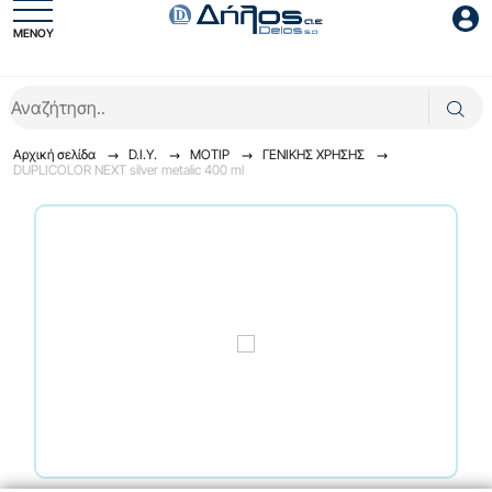
ΜΕΝΟΥ
Είσοδος συνεργάτη
Αρχική σελίδα
D.I.Y.
ΜΟΤΙΡ
ΓENIKHΣ XPHΣHΣ
DUPLICOLOR NEXT silver metalic 400 ml
Είσοδος
Ξέχασες το password;