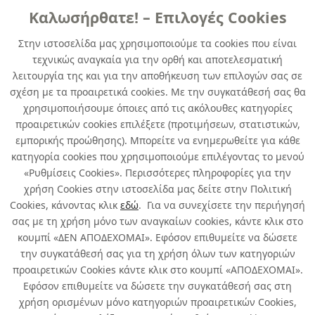
Καλωσήρθατε! – Επιλογές Cookies
ΓENIKHΣ XPHΣHΣ
Στην ιστοσελίδα μας χρησιμοποιούμε τα cookies που είναι
τεχνικώς αναγκαία για την ορθή και αποτελεσματική
DUPLICOLOR NEXT silver metalic 400
λειτουργία της και για την αποθήκευση των επιλογών σας σε
ml
σχέση με τα προαιρετικά cookies. Με την συγκατάθεσή σας θα
χρησιμοποιήσουμε όποιες από τις ακόλουθες κατηγορίες
κωδ. 251223021
προαιρετικών cookies επιλέξετε (προτιμήσεων, στατιστικών,
6τμχ
/ συσκευασία
εμπορικής προώθησης). Μπορείτε να ενημερωθείτε για κάθε
κατηγορία cookies που χρησιμοποιούμε επιλέγοντας το μενού
Άμεσα Διαθέσιμο
«Ρυθμίσεις Cookies». Περισσότερες πληροφορίες για την
χρήση Cookies στην ιστοσελίδα μας δείτε στην Πολιτική
Cookies, κάνοντας κλικ
εδώ
. Για να συνεχίσετε την περιήγησή
σας με τη χρήση μόνο των αναγκαίων cookies, κάντε κλικ στο
κουμπί «ΔΕΝ ΑΠΟΔΕΧΟΜΑΙ». Εφόσον επιθυμείτε να δώσετε
την συγκατάθεσή σας για τη χρήση όλων των κατηγοριών
Σχετικά με εμάς
προαιρετικών Cookies κάντε κλικ στο κουμπί «ΑΠΟΔΕΧΟΜΑΙ».
Εφόσον επιθυμείτε να δώσετε την συγκατάθεσή σας στη
χρήση ορισμένων μόνο κατηγοριών προαιρετικών Cookies,
Χρήσιμα