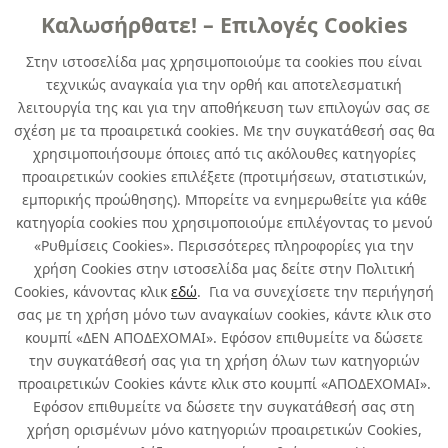
Καλωσήρθατε! – Επιλογές Cookies
ΓENIKHΣ XPHΣHΣ
Στην ιστοσελίδα μας χρησιμοποιούμε τα cookies που είναι
τεχνικώς αναγκαία για την ορθή και αποτελεσματική
DUPLICOLOR NEXT Zagreb olive semi
λειτουργία της και για την αποθήκευση των επιλογών σας σε
matt 400 ml
σχέση με τα προαιρετικά cookies. Με την συγκατάθεσή σας θα
χρησιμοποιήσουμε όποιες από τις ακόλουθες κατηγορίες
κωδ. 248078221
προαιρετικών cookies επιλέξετε (προτιμήσεων, στατιστικών,
6τμχ
/ συσκευασία
εμπορικής προώθησης). Μπορείτε να ενημερωθείτε για κάθε
κατηγορία cookies που χρησιμοποιούμε επιλέγοντας το μενού
Άμεσα Διαθέσιμο
«Ρυθμίσεις Cookies». Περισσότερες πληροφορίες για την
χρήση Cookies στην ιστοσελίδα μας δείτε στην Πολιτική
Cookies, κάνοντας κλικ
εδώ
. Για να συνεχίσετε την περιήγησή
σας με τη χρήση μόνο των αναγκαίων cookies, κάντε κλικ στο
κουμπί «ΔΕΝ ΑΠΟΔΕΧΟΜΑΙ». Εφόσον επιθυμείτε να δώσετε
την συγκατάθεσή σας για τη χρήση όλων των κατηγοριών
Σχετικά με εμάς
προαιρετικών Cookies κάντε κλικ στο κουμπί «ΑΠΟΔΕΧΟΜΑΙ».
Εφόσον επιθυμείτε να δώσετε την συγκατάθεσή σας στη
χρήση ορισμένων μόνο κατηγοριών προαιρετικών Cookies,
Χρήσιμα