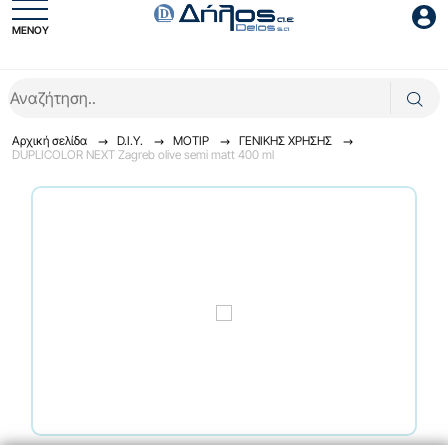
ΜΕΝΟΥ
Είσοδος συνεργάτη
Αρχική σελίδα
D.I.Y.
ΜΟΤΙΡ
ΓENIKHΣ XPHΣHΣ
DUPLICOLOR NEXT Zagreb olive semi matt 400 ml
Είσοδος
Ξέχασες το password;