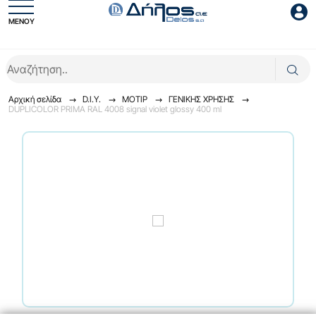
ΜΕΝΟΥ
Είσοδος συνεργάτη
Αρχική σελίδα
D.I.Y.
ΜΟΤΙΡ
ΓENIKHΣ XPHΣHΣ
DUPLICOLOR PRIMA RAL 4008 signal violet glossy 400 ml
Είσοδος
Ξέχασες το password;