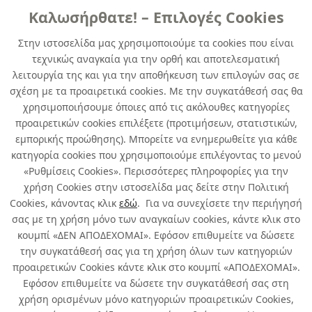
Καλωσήρθατε! – Επιλογές Cookies
ΓENIKHΣ XPHΣHΣ
Στην ιστοσελίδα μας χρησιμοποιούμε τα cookies που είναι
τεχνικώς αναγκαία για την ορθή και αποτελεσματική
DUPLICOLOR PRIMA RAL 4008 signal
λειτουργία της και για την αποθήκευση των επιλογών σας σε
violet glossy 400 ml
σχέση με τα προαιρετικά cookies. Με την συγκατάθεσή σας θα
χρησιμοποιήσουμε όποιες από τις ακόλουθες κατηγορίες
κωδ. 110055821
προαιρετικών cookies επιλέξετε (προτιμήσεων, στατιστικών,
6τμχ
/ συσκευασία
εμπορικής προώθησης). Μπορείτε να ενημερωθείτε για κάθε
κατηγορία cookies που χρησιμοποιούμε επιλέγοντας το μενού
Άμεσα Διαθέσιμο
«Ρυθμίσεις Cookies». Περισσότερες πληροφορίες για την
χρήση Cookies στην ιστοσελίδα μας δείτε στην Πολιτική
Cookies, κάνοντας κλικ
εδώ
. Για να συνεχίσετε την περιήγησή
σας με τη χρήση μόνο των αναγκαίων cookies, κάντε κλικ στο
κουμπί «ΔΕΝ ΑΠΟΔΕΧΟΜΑΙ». Εφόσον επιθυμείτε να δώσετε
την συγκατάθεσή σας για τη χρήση όλων των κατηγοριών
Σχετικά με εμάς
προαιρετικών Cookies κάντε κλικ στο κουμπί «ΑΠΟΔΕΧΟΜΑΙ».
Εφόσον επιθυμείτε να δώσετε την συγκατάθεσή σας στη
χρήση ορισμένων μόνο κατηγοριών προαιρετικών Cookies,
Χρήσιμα