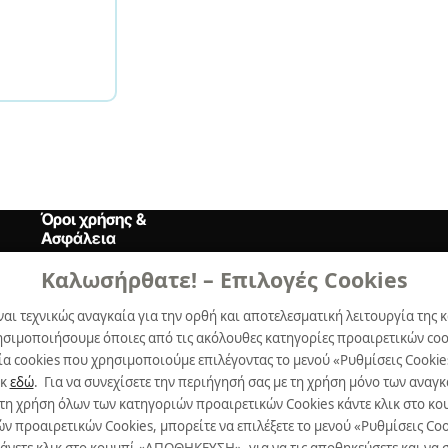
Όροι χρήσης &
Ασφάλεια
Καλωσήρθατε! – Επιλογές Cookies
Όροι Xρήσης
ναι τεχνικώς αναγκαία για την ορθή και αποτελεσματική λειτουργία της κ
Δήλωση Aπορρήτου
ησιμοποιήσουμε όποιες από τις ακόλουθες κατηγορίες προαιρετικών cook
Πολιτική Cookies
α cookies που χρησιμοποιούμε επιλέγοντας το μενού «Ρυθμίσεις Cookie
ικ
εδώ
. Για να συνεχίσετε την περιήγησή σας με τη χρήση μόνο των ανα
Προτιμήσεις Cookies
 τη χρήση όλων των κατηγοριών προαιρετικών Cookies κάντε κλικ στο 
προαιρετικών Cookies, μπορείτε να επιλέξετε το μενού «Ρυθμίσεις Cooki