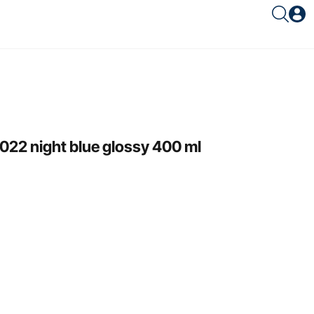
Είσοδος συνεργάτη
2 night blue glossy 400 ml
Είσοδος
Ξέχασες το password;