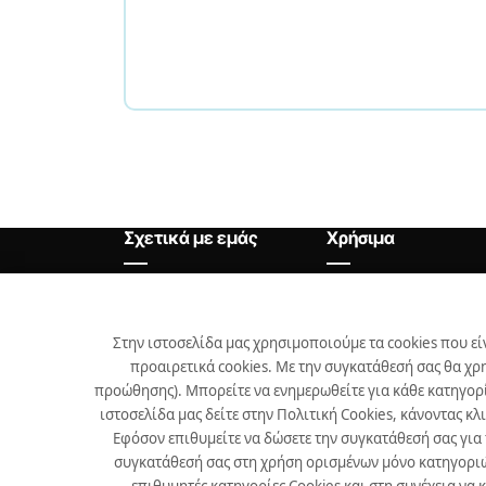
Σχετικά με εμάς
Χρήσιμα
Αρχική
Θέσεις Εργασίας
Εταιρεία
Χρήσιμα
Στην ιστοσελίδα μας χρησιμοποιούμε τα cookies που εί
προαιρετικά cookies. Με την συγκατάθεσή σας θα χρ
Προϊόντα
προώθησης). Μπορείτε να ενημερωθείτε για κάθε κατηγορί
Επικοινωνία
ιστοσελίδα μας δείτε στην Πολιτική Cookies, κάνοντας κλ
Εφόσον επιθυμείτε να δώσετε την συγκατάθεσή σας για
Νέα
συγκατάθεσή σας στη χρήση ορισμένων μόνο κατηγοριών 