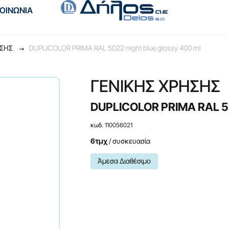
ΚΟΙΝΩΝΙΑ
HΣHΣ
DUPLICOLOR PRIMA RAL 5022 night blue glossy 400 ml
ΓENIKHΣ XPHΣHΣ
DUPLICOLOR PRIMA RAL 502
κωδ. 110056021
6τμχ
/ συσκευασία
Άμεσα Διαθέσιμο