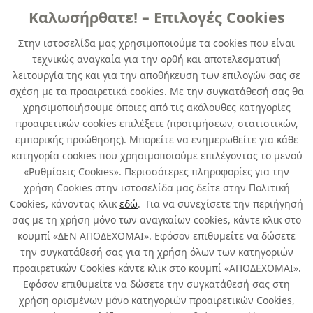
Καλωσήρθατε! – Επιλογές Cookies
ΓENIKHΣ XPHΣHΣ
Στην ιστοσελίδα μας χρησιμοποιούμε τα cookies που είναι
τεχνικώς αναγκαία για την ορθή και αποτελεσματική
DUPLICOLOR PRIMA RAL 9010 pure
λειτουργία της και για την αποθήκευση των επιλογών σας σε
white matt 400 ml
σχέση με τα προαιρετικά cookies. Με την συγκατάθεσή σας θα
χρησιμοποιήσουμε όποιες από τις ακόλουθες κατηγορίες
κωδ. 178908321
προαιρετικών cookies επιλέξετε (προτιμήσεων, στατιστικών,
6τμχ
/ συσκευασία
εμπορικής προώθησης). Μπορείτε να ενημερωθείτε για κάθε
κατηγορία cookies που χρησιμοποιούμε επιλέγοντας το μενού
Άμεσα Διαθέσιμο
«Ρυθμίσεις Cookies». Περισσότερες πληροφορίες για την
χρήση Cookies στην ιστοσελίδα μας δείτε στην Πολιτική
Cookies, κάνοντας κλικ
εδώ
. Για να συνεχίσετε την περιήγησή
σας με τη χρήση μόνο των αναγκαίων cookies, κάντε κλικ στο
κουμπί «ΔΕΝ ΑΠΟΔΕΧΟΜΑΙ». Εφόσον επιθυμείτε να δώσετε
την συγκατάθεσή σας για τη χρήση όλων των κατηγοριών
Σχετικά με εμάς
προαιρετικών Cookies κάντε κλικ στο κουμπί «ΑΠΟΔΕΧΟΜΑΙ».
Εφόσον επιθυμείτε να δώσετε την συγκατάθεσή σας στη
χρήση ορισμένων μόνο κατηγοριών προαιρετικών Cookies,
Χρήσιμα