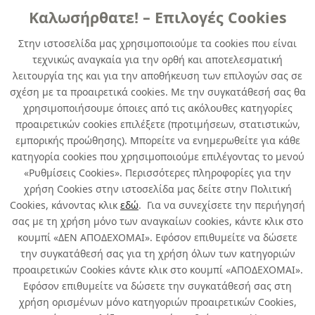
Καλωσήρθατε! – Επιλογές Cookies
ΓENIKHΣ XPHΣHΣ
Στην ιστοσελίδα μας χρησιμοποιούμε τα cookies που είναι
τεχνικώς αναγκαία για την ορθή και αποτελεσματική
DUPLICOLOR SPECIAL GRANITE LOOK
λειτουργία της και για την αποθήκευση των επιλογών σας σε
black 400 ml
σχέση με τα προαιρετικά cookies. Με την συγκατάθεσή σας θα
χρησιμοποιήσουμε όποιες από τις ακόλουθες κατηγορίες
κωδ. 360783721
προαιρετικών cookies επιλέξετε (προτιμήσεων, στατιστικών,
6τμχ
/ συσκευασία
εμπορικής προώθησης). Μπορείτε να ενημερωθείτε για κάθε
κατηγορία cookies που χρησιμοποιούμε επιλέγοντας το μενού
Άμεσα Διαθέσιμο
«Ρυθμίσεις Cookies». Περισσότερες πληροφορίες για την
χρήση Cookies στην ιστοσελίδα μας δείτε στην Πολιτική
Cookies, κάνοντας κλικ
εδώ
. Για να συνεχίσετε την περιήγησή
σας με τη χρήση μόνο των αναγκαίων cookies, κάντε κλικ στο
κουμπί «ΔΕΝ ΑΠΟΔΕΧΟΜΑΙ». Εφόσον επιθυμείτε να δώσετε
την συγκατάθεσή σας για τη χρήση όλων των κατηγοριών
Σχετικά με εμάς
προαιρετικών Cookies κάντε κλικ στο κουμπί «ΑΠΟΔΕΧΟΜΑΙ».
Εφόσον επιθυμείτε να δώσετε την συγκατάθεσή σας στη
χρήση ορισμένων μόνο κατηγοριών προαιρετικών Cookies,
Χρήσιμα