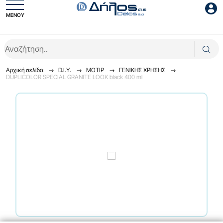
ΜΕΝΟΥ
Είσοδος συνεργάτη
Αρχική σελίδα
D.I.Y.
ΜΟΤΙΡ
ΓENIKHΣ XPHΣHΣ
DUPLICOLOR SPECIAL GRANITE LOOK black 400 ml
Είσοδος
Ξέχασες το password;