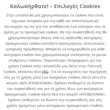
Καλωσήρθατε! – Επιλογές Cookies
ΓENIKHΣ XPHΣHΣ
Στην ιστοσελίδα μας χρησιμοποιούμε τα cookies που είναι
τεχνικώς αναγκαία για την ορθή και αποτελεσματική
DUPLICOLOR SPECIAL HAMMER
λειτουργία της και για την αποθήκευση των επιλογών σας σε
FINISH blue 400 ml
σχέση με τα προαιρετικά cookies. Με την συγκατάθεσή σας θα
χρησιμοποιήσουμε όποιες από τις ακόλουθες κατηγορίες
κωδ. 346741721
προαιρετικών cookies επιλέξετε (προτιμήσεων, στατιστικών,
6τμχ
/ συσκευασία
εμπορικής προώθησης). Μπορείτε να ενημερωθείτε για κάθε
κατηγορία cookies που χρησιμοποιούμε επιλέγοντας το μενού
Άμεσα Διαθέσιμο
«Ρυθμίσεις Cookies». Περισσότερες πληροφορίες για την
χρήση Cookies στην ιστοσελίδα μας δείτε στην Πολιτική
Cookies, κάνοντας κλικ
εδώ
. Για να συνεχίσετε την περιήγησή
σας με τη χρήση μόνο των αναγκαίων cookies, κάντε κλικ στο
κουμπί «ΔΕΝ ΑΠΟΔΕΧΟΜΑΙ». Εφόσον επιθυμείτε να δώσετε
την συγκατάθεσή σας για τη χρήση όλων των κατηγοριών
Σχετικά με εμάς
προαιρετικών Cookies κάντε κλικ στο κουμπί «ΑΠΟΔΕΧΟΜΑΙ».
Εφόσον επιθυμείτε να δώσετε την συγκατάθεσή σας στη
χρήση ορισμένων μόνο κατηγοριών προαιρετικών Cookies,
Χρήσιμα