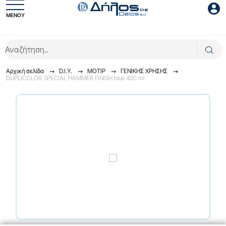
ΜΕΝΟΥ
Είσοδος συνεργάτη
Αρχική σελίδα
D.I.Y.
ΜΟΤΙΡ
ΓENIKHΣ XPHΣHΣ
DUPLICOLOR SPECIAL HAMMER FINISH blue 400 ml
Είσοδος
Ξέχασες το password;