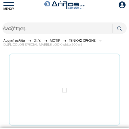
ΜΕΝΟΥ
Είσοδος συνεργάτη
Αρχική σελίδα
D.I.Y.
ΜΟΤΙΡ
ΓENIKHΣ XPHΣHΣ
DUPLICOLOR SPECIAL MARBLE LOOK white 200 ml
Είσοδος
Ξέχασες το password;