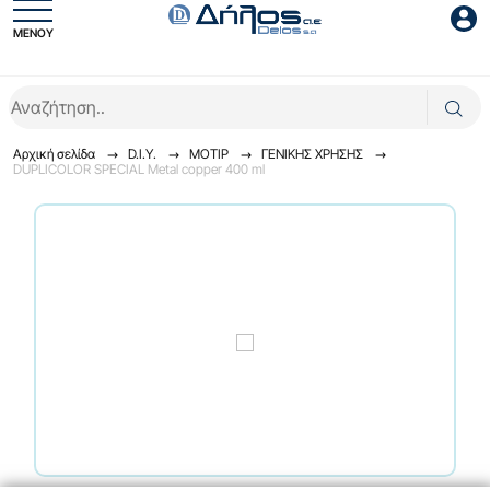
ΜΕΝΟΥ
Είσοδος συνεργάτη
Αρχική σελίδα
D.I.Y.
ΜΟΤΙΡ
ΓENIKHΣ XPHΣHΣ
DUPLICOLOR SPECIAL Metal copper 400 ml
Είσοδος
Ξέχασες το password;