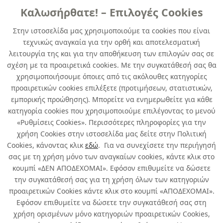
Καλωσήρθατε! – Επιλογές Cookies
ΓENIKHΣ XPHΣHΣ
Στην ιστοσελίδα μας χρησιμοποιούμε τα cookies που είναι
τεχνικώς αναγκαία για την ορθή και αποτελεσματική
DUPLICOLOR SPECIAL Metal copper
λειτουργία της και για την αποθήκευση των επιλογών σας σε
400 ml
σχέση με τα προαιρετικά cookies. Με την συγκατάθεσή σας θα
χρησιμοποιήσουμε όποιες από τις ακόλουθες κατηγορίες
κωδ. 346737021
προαιρετικών cookies επιλέξετε (προτιμήσεων, στατιστικών,
6τμχ
/ συσκευασία
εμπορικής προώθησης). Μπορείτε να ενημερωθείτε για κάθε
κατηγορία cookies που χρησιμοποιούμε επιλέγοντας το μενού
Άμεσα Διαθέσιμο
«Ρυθμίσεις Cookies». Περισσότερες πληροφορίες για την
χρήση Cookies στην ιστοσελίδα μας δείτε στην Πολιτική
Cookies, κάνοντας κλικ
εδώ
. Για να συνεχίσετε την περιήγησή
σας με τη χρήση μόνο των αναγκαίων cookies, κάντε κλικ στο
κουμπί «ΔΕΝ ΑΠΟΔΕΧΟΜΑΙ». Εφόσον επιθυμείτε να δώσετε
την συγκατάθεσή σας για τη χρήση όλων των κατηγοριών
Σχετικά με εμάς
προαιρετικών Cookies κάντε κλικ στο κουμπί «ΑΠΟΔΕΧΟΜΑΙ».
Εφόσον επιθυμείτε να δώσετε την συγκατάθεσή σας στη
χρήση ορισμένων μόνο κατηγοριών προαιρετικών Cookies,
Χρήσιμα