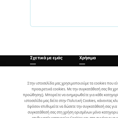
Σχετικά με εμάς
Χρήσιμα
Αρχική
Θέσεις Εργασίας
Εταιρεία
Χρήσιμα
Στην ιστοσελίδα μας χρησιμοποιούμε τα cookies που εί
προαιρετικά cookies. Με την συγκατάθεσή σας θα χρ
Προϊόντα
προώθησης). Μπορείτε να ενημερωθείτε για κάθε κατηγορί
Επικοινωνία
ιστοσελίδα μας δείτε στην Πολιτική Cookies, κάνοντας κλ
Εφόσον επιθυμείτε να δώσετε την συγκατάθεσή σας για
Νέα
συγκατάθεσή σας στη χρήση ορισμένων μόνο κατηγοριών 