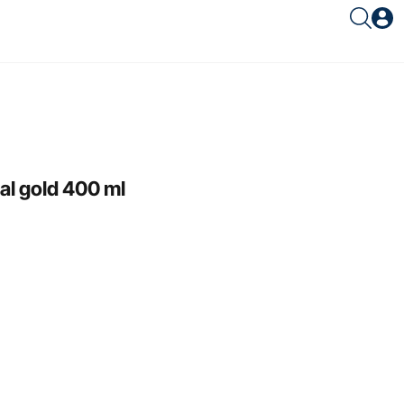
Είσοδος συνεργάτη
l gold 400 ml
Είσοδος
Ξέχασες το password;