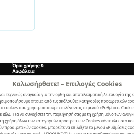
Όροι χρήσης &
Ασφάλεια
Καλωσήρθατε! – Επιλογές Cookies
Όροι Xρήσης
ναι τεχνικώς αναγκαία για την ορθή και αποτελεσματική λειτουργία της κ
Δήλωση Aπορρήτου
ησιμοποιήσουμε όποιες από τις ακόλουθες κατηγορίες προαιρετικών cook
Πολιτική Cookies
α cookies που χρησιμοποιούμε επιλέγοντας το μενού «Ρυθμίσεις Cookie
ικ
εδώ
. Για να συνεχίσετε την περιήγησή σας με τη χρήση μόνο των ανα
Προτιμήσεις Cookies
 τη χρήση όλων των κατηγοριών προαιρετικών Cookies κάντε κλικ στο 
προαιρετικών Cookies, μπορείτε να επιλέξετε το μενού «Ρυθμίσεις Cooki