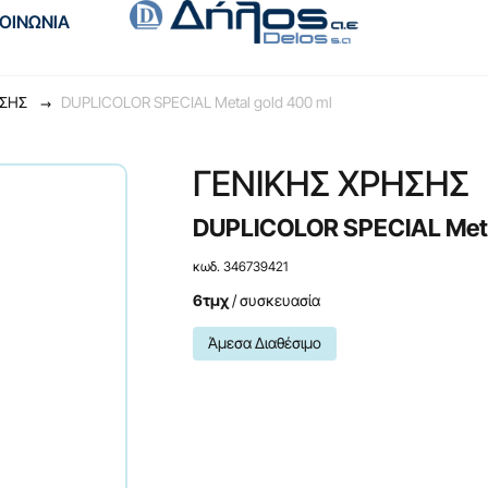
ΚΟΙΝΩΝΙΑ
HΣHΣ
DUPLICOLOR SPECIAL Metal gold 400 ml
ΓENIKHΣ XPHΣHΣ
DUPLICOLOR SPECIAL Meta
κωδ. 346739421
6τμχ
/ συσκευασία
Άμεσα Διαθέσιμο