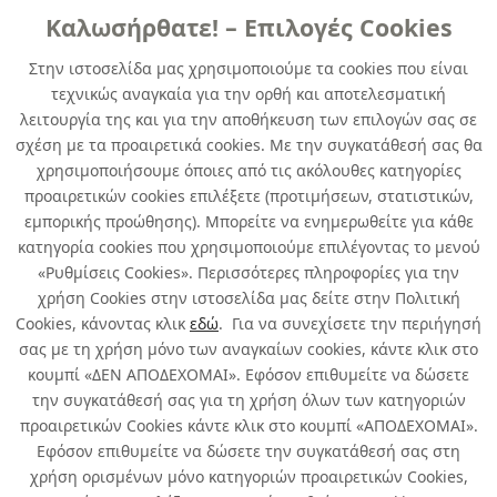
Καλωσήρθατε! – Επιλογές Cookies
ΓENIKHΣ XPHΣHΣ
Στην ιστοσελίδα μας χρησιμοποιούμε τα cookies που είναι
τεχνικώς αναγκαία για την ορθή και αποτελεσματική
DUPLICOLOR SPECIAL METALLIC
λειτουργία της και για την αποθήκευση των επιλογών σας σε
LOOK azur blue 400 ml
σχέση με τα προαιρετικά cookies. Με την συγκατάθεσή σας θα
χρησιμοποιήσουμε όποιες από τις ακόλουθες κατηγορίες
κωδ. 366901921
προαιρετικών cookies επιλέξετε (προτιμήσεων, στατιστικών,
6τμχ
/ συσκευασία
εμπορικής προώθησης). Μπορείτε να ενημερωθείτε για κάθε
κατηγορία cookies που χρησιμοποιούμε επιλέγοντας το μενού
Άμεσα Διαθέσιμο
«Ρυθμίσεις Cookies». Περισσότερες πληροφορίες για την
χρήση Cookies στην ιστοσελίδα μας δείτε στην Πολιτική
Cookies, κάνοντας κλικ
εδώ
. Για να συνεχίσετε την περιήγησή
σας με τη χρήση μόνο των αναγκαίων cookies, κάντε κλικ στο
κουμπί «ΔΕΝ ΑΠΟΔΕΧΟΜΑΙ». Εφόσον επιθυμείτε να δώσετε
την συγκατάθεσή σας για τη χρήση όλων των κατηγοριών
Σχετικά με εμάς
προαιρετικών Cookies κάντε κλικ στο κουμπί «ΑΠΟΔΕΧΟΜΑΙ».
Εφόσον επιθυμείτε να δώσετε την συγκατάθεσή σας στη
χρήση ορισμένων μόνο κατηγοριών προαιρετικών Cookies,
Χρήσιμα