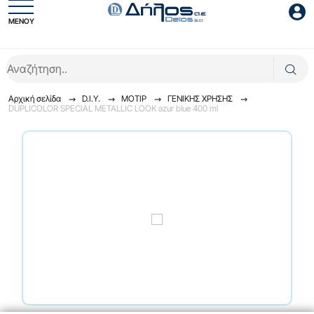
ΜΕΝΟΥ
Είσοδος συνεργάτη
Αρχική σελίδα
D.I.Y.
ΜΟΤΙΡ
ΓENIKHΣ XPHΣHΣ
DUPLICOLOR SPECIAL METALLIC LOOK azur blue 400 ml
Είσοδος
Ξέχασες το password;