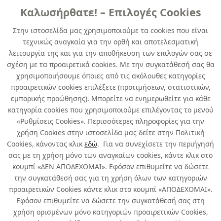
Καλωσήρθατε! – Επιλογές Cookies
ΓENIKHΣ XPHΣHΣ
Στην ιστοσελίδα μας χρησιμοποιούμε τα cookies που είναι
τεχνικώς αναγκαία για την ορθή και αποτελεσματική
DUPLICOLOR SPECIAL PLASTIC
λειτουργία της και για την αποθήκευση των επιλογών σας σε
PRIMER clear 400 ml
σχέση με τα προαιρετικά cookies. Με την συγκατάθεσή σας θα
χρησιμοποιήσουμε όποιες από τις ακόλουθες κατηγορίες
κωδ. 355716321
προαιρετικών cookies επιλέξετε (προτιμήσεων, στατιστικών,
6τμχ
/ συσκευασία
εμπορικής προώθησης). Μπορείτε να ενημερωθείτε για κάθε
κατηγορία cookies που χρησιμοποιούμε επιλέγοντας το μενού
Άμεσα Διαθέσιμο
«Ρυθμίσεις Cookies». Περισσότερες πληροφορίες για την
χρήση Cookies στην ιστοσελίδα μας δείτε στην Πολιτική
Cookies, κάνοντας κλικ
εδώ
. Για να συνεχίσετε την περιήγησή
σας με τη χρήση μόνο των αναγκαίων cookies, κάντε κλικ στο
κουμπί «ΔΕΝ ΑΠΟΔΕΧΟΜΑΙ». Εφόσον επιθυμείτε να δώσετε
την συγκατάθεσή σας για τη χρήση όλων των κατηγοριών
Σχετικά με εμάς
προαιρετικών Cookies κάντε κλικ στο κουμπί «ΑΠΟΔΕΧΟΜΑΙ».
Εφόσον επιθυμείτε να δώσετε την συγκατάθεσή σας στη
χρήση ορισμένων μόνο κατηγοριών προαιρετικών Cookies,
Χρήσιμα