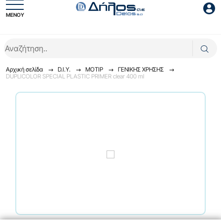
ΜΕΝΟΥ
Είσοδος συνεργάτη
Αρχική σελίδα
D.I.Y.
ΜΟΤΙΡ
ΓENIKHΣ XPHΣHΣ
DUPLICOLOR SPECIAL PLASTIC PRIMER clear 400 ml
Είσοδος
Ξέχασες το password;