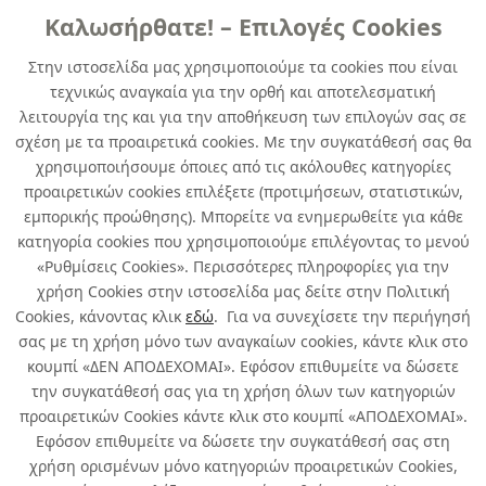
Καλωσήρθατε! – Επιλογές Cookies
ΓENIKHΣ XPHΣHΣ
Στην ιστοσελίδα μας χρησιμοποιούμε τα cookies που είναι
τεχνικώς αναγκαία για την ορθή και αποτελεσματική
SPRAY HYBRID MOTIP 304715 ΧΡΥΣΟ
λειτουργία της και για την αποθήκευση των επιλογών σας σε
400 ML
σχέση με τα προαιρετικά cookies. Με την συγκατάθεσή σας θα
χρησιμοποιήσουμε όποιες από τις ακόλουθες κατηγορίες
κωδ. 030471521
προαιρετικών cookies επιλέξετε (προτιμήσεων, στατιστικών,
6τμχ
/ συσκευασία
εμπορικής προώθησης). Μπορείτε να ενημερωθείτε για κάθε
κατηγορία cookies που χρησιμοποιούμε επιλέγοντας το μενού
Περιορισμένη Διαθεσιμότητα
«Ρυθμίσεις Cookies». Περισσότερες πληροφορίες για την
χρήση Cookies στην ιστοσελίδα μας δείτε στην Πολιτική
Cookies, κάνοντας κλικ
εδώ
. Για να συνεχίσετε την περιήγησή
σας με τη χρήση μόνο των αναγκαίων cookies, κάντε κλικ στο
κουμπί «ΔΕΝ ΑΠΟΔΕΧΟΜΑΙ». Εφόσον επιθυμείτε να δώσετε
την συγκατάθεσή σας για τη χρήση όλων των κατηγοριών
Σχετικά με εμάς
προαιρετικών Cookies κάντε κλικ στο κουμπί «ΑΠΟΔΕΧΟΜΑΙ».
Εφόσον επιθυμείτε να δώσετε την συγκατάθεσή σας στη
χρήση ορισμένων μόνο κατηγοριών προαιρετικών Cookies,
Χρήσιμα