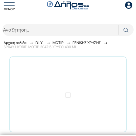
ΜΕΝΟΥ
Είσοδος συνεργάτη
Αρχική σελίδα
D.I.Y.
ΜΟΤΙΡ
ΓENIKHΣ XPHΣHΣ
SPRAY HYBRID MOTIP 304715 ΧΡΥΣΟ 400 ML
Είσοδος
Ξέχασες το password;