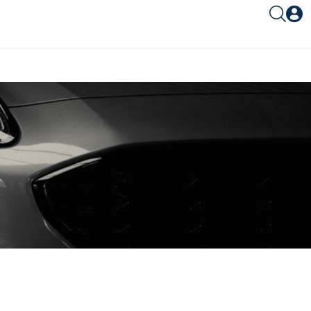
Είσοδος συνεργάτη
Είσοδος
Ξέχασες το password;