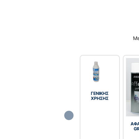
Με
ΓENIKHΣ
XPHΣHΣ
ΑΦΑ
GR