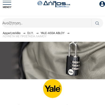
ΜΕΝΟΥ
Είσοδος συνεργάτη
Αρχική σελίδα
D.I.Y.
YALE-ASSA ABLOY
ΛΟΥΚΕΤΑ ΜΕ ΠΡΟΣΤΑΣΙΑ ΛΑΙΜΟΥ
Είσοδος
Ξέχασες το password;