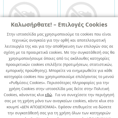
Καλωσήρθατε! – Επιλογές Cookies
Στην ιστοσελίδα μας χρησιμοποιούμε τα cookies που είναι
τεχνικώς αναγκαία για την ορθή και αποτελεσματική
YALE ΛΟΥΚΕΤΟ
YALE SAFE KEYLOCK
ΜΠΡΟΥΤΖΙΝΟ 25ΜΜ KEY
200CM X160CM X 80CM
λειτουργία της και για την αποθήκευση των επιλογών σας σε
ALIKE 17
Κωδ.: 110251796
Κωδ.: 501062996
σχέση με τα προαιρετικά cookies. Με την συγκατάθεσή σας θα
6τμχ
/ συσκευασία
1τμχ
/ συσκευασία
χρησιμοποιήσουμε όποιες από τις ακόλουθες κατηγορίες
Περισσότερα
Περισσότερα
προαιρετικών cookies επιλέξετε (προτιμήσεων, στατιστικών,
εμπορικής προώθησης). Μπορείτε να ενημερωθείτε για κάθε
κατηγορία cookies που χρησιμοποιούμε επιλέγοντας το μενού
1
2
«Ρυθμίσεις Cookies». Περισσότερες πληροφορίες για την
χρήση Cookies στην ιστοσελίδα μας δείτε στην Πολιτική
Cookies, κάνοντας κλικ
εδώ
. Για να συνεχίσετε την περιήγησή
σας με τη χρήση μόνο των αναγκαίων cookies, κάντε κλικ στο
κουμπί «ΔΕΝ ΑΠΟΔΕΧΟΜΑΙ». Εφόσον επιθυμείτε να δώσετε
την συγκατάθεσή σας για τη χρήση όλων των κατηγοριών
Σχετικά με εμάς