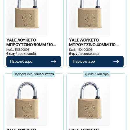
YALE ΛΟΥΚΕΤΟ
YALE ΛΟΥΚΕΤΟ
ΜΠΡΟΥΤΖΙΝΟ 50ΜΜ 110
ΜΠΡΟΥΤΖΙΝΟ 40ΜΜ 110
SERIES
SERIES
Κωδ.: 110500896
Κωδ.: 110400896
6τμχ
/ συσκευασία
6τμχ
/ συσκευασία
Περισσότερα
Περισσότερα
Περιορισμένη Διαθεσιμότητα
Άμεσα Διαθέσιμο