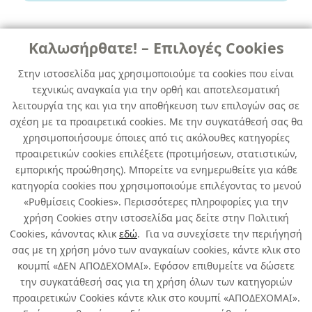
Καλωσήρθατε! – Επιλογές Cookies
ΛΟΥΚΕΤΑ ΣΥΜΠΑΓΗ
ΜΠΡΟΥΤΖΙΝΑ
Στην ιστοσελίδα μας χρησιμοποιούμε τα cookies που είναι
τεχνικώς αναγκαία για την ορθή και αποτελεσματική
YALE SAFE KEYLOCK 200cm x160cm
λειτουργία της και για την αποθήκευση των επιλογών σας σε
x 80cm
σχέση με τα προαιρετικά cookies. Με την συγκατάθεσή σας θα
χρησιμοποιήσουμε όποιες από τις ακόλουθες κατηγορίες
κωδ. 501062996
προαιρετικών cookies επιλέξετε (προτιμήσεων, στατιστικών,
1τμχ
/ συσκευασία
εμπορικής προώθησης). Μπορείτε να ενημερωθείτε για κάθε
κατηγορία cookies που χρησιμοποιούμε επιλέγοντας το μενού
Άμεσα Διαθέσιμο
«Ρυθμίσεις Cookies». Περισσότερες πληροφορίες για την
χρήση Cookies στην ιστοσελίδα μας δείτε στην Πολιτική
Cookies, κάνοντας κλικ
εδώ
. Για να συνεχίσετε την περιήγησή
σας με τη χρήση μόνο των αναγκαίων cookies, κάντε κλικ στο
κουμπί «ΔΕΝ ΑΠΟΔΕΧΟΜΑΙ». Εφόσον επιθυμείτε να δώσετε
την συγκατάθεσή σας για τη χρήση όλων των κατηγοριών
Σχετικά με εμάς
προαιρετικών Cookies κάντε κλικ στο κουμπί «ΑΠΟΔΕΧΟΜΑΙ».