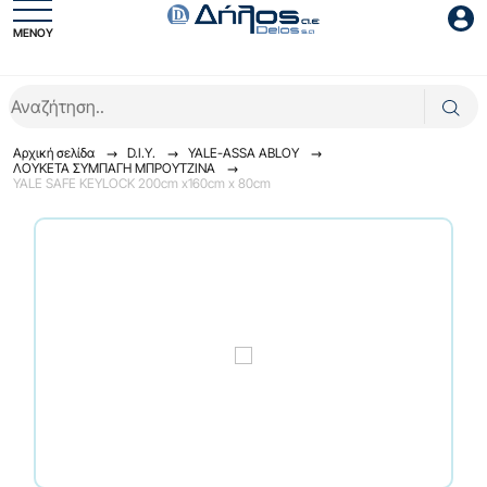
ΜΕΝΟΥ
Είσοδος συνεργάτη
Αρχική σελίδα
D.I.Y.
YALE-ASSA ABLOY
ΛΟΥΚΕΤΑ ΣΥΜΠΑΓΗ ΜΠΡΟΥΤΖΙΝΑ
YALE SAFE KEYLOCK 200cm x160cm x 80cm
Είσοδος
Ξέχασες το password;