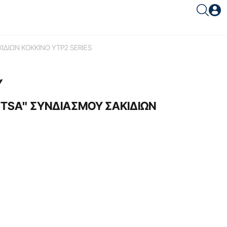
Είσοδος συνεργάτη
ΙΔΙΩΝ KOKKINO YTP2 SERIES
Υ
TSA" ΣΥΝΔΙΑΣΜΟΥ ΣΑΚΙΔΙΩΝ
Είσοδος
Ξέχασες το password;