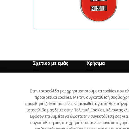
Σχετικά με εμάς
Χρήσιμα
Αρχική
Θέσεις Εργασίας
Εταιρεία
Χρήσιμα
Στην ιστοσελίδα μας χρησιμοποιούμε τα cookies που εί
προαιρετικά cookies. Με την συγκατάθεσή σας θα χρ
Προϊόντα
προώθησης). Μπορείτε να ενημερωθείτε για κάθε κατηγορί
Επικοινωνία
ιστοσελίδα μας δείτε στην Πολιτική Cookies, κάνοντας κλ
Εφόσον επιθυμείτε να δώσετε την συγκατάθεσή σας για
Νέα
συγκατάθεσή σας στη χρήση ορισμένων μόνο κατηγοριών 