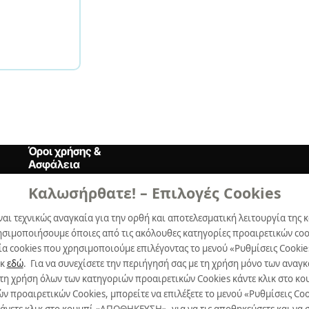
Όροι χρήσης &
Ασφάλεια
Καλωσήρθατε! – Επιλογές Cookies
Όροι Xρήσης
ναι τεχνικώς αναγκαία για την ορθή και αποτελεσματική λειτουργία της κ
Δήλωση Aπορρήτου
ησιμοποιήσουμε όποιες από τις ακόλουθες κατηγορίες προαιρετικών cook
Πολιτική Cookies
α cookies που χρησιμοποιούμε επιλέγοντας το μενού «Ρυθμίσεις Cookie
ικ
εδώ
. Για να συνεχίσετε την περιήγησή σας με τη χρήση μόνο των ανα
Προτιμήσεις Cookies
 τη χρήση όλων των κατηγοριών προαιρετικών Cookies κάντε κλικ στο 
προαιρετικών Cookies, μπορείτε να επιλέξετε το μενού «Ρυθμίσεις Cooki