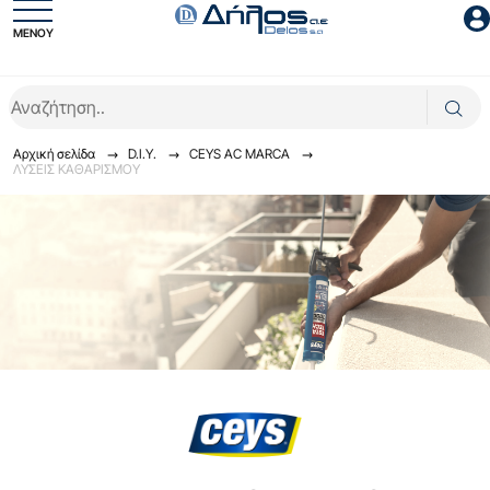
ΜΕΝΟΥ
Είσοδος συνεργάτη
Αρχική σελίδα
D.I.Y.
CEYS AC MARCA
ΛΥΣΕΙΣ ΚΑΘΑΡΙΣΜΟΥ
Είσοδος
Ξέχασες το password;