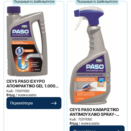
Περιορισμένη Διαθεσιμότητα
Περιορισμένη Διαθεσιμότητα
CEYS PASO ΙΣΧΥΡΟ
ΑΠΟΦΡΑΚΤΙΚΟ GEL 1.000
ML
Κωδ.: 705011092
6τμχ
/ συσκευασία
Περισσότερα
CEYS PASO ΚΑΘΑΡΙΣΤΙΚΟ
ΑΝΤΙΜΟΥΧΛΙΚΟ SPRAY-
ΑΦΡΟΣ 500ML
Κωδ.: 703111092
6τμχ
/ συσκευασία