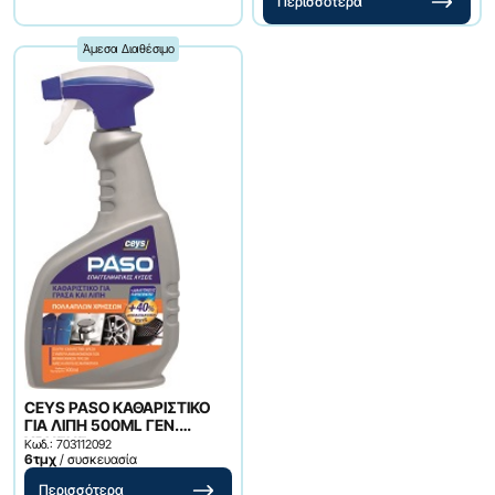
Περισσότερα
Άμεσα Διαθέσιμο
CEYS PASO ΚΑΘΑΡΙΣΤΙΚΟ
ΓΙΑ ΛΙΠΗ 500ML ΓΕΝ.
ΧΡΗΣΗΣ
Κωδ.: 703112092
6τμχ
/ συσκευασία
Περισσότερα