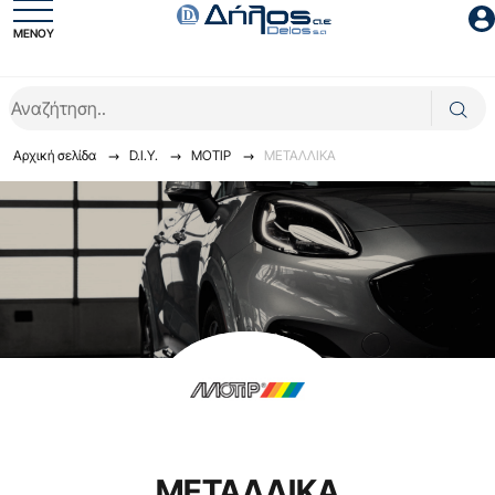
ΜΕΝΟΥ
Είσοδος συνεργάτη
Αρχική σελίδα
D.I.Y.
ΜΟΤΙΡ
ΜΕΤΑΛΛΙΚΑ
Είσοδος
Ξέχασες το password;
ΜΕΤΑΛΛΙΚΑ