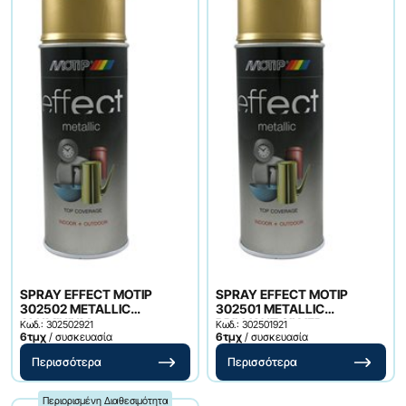
SPRAY EFFECT MOTIP
SPRAY EFFECT MOTIP
302502 METALLIC
302501 METALLIC
ALUMINIUM
BRILLIANT SILVER
Κωδ.: 302502921
Κωδ.: 302501921
6τμχ
/ συσκευασία
6τμχ
/ συσκευασία
Περισσότερα
Περισσότερα
Περιορισμένη Διαθεσιμότητα