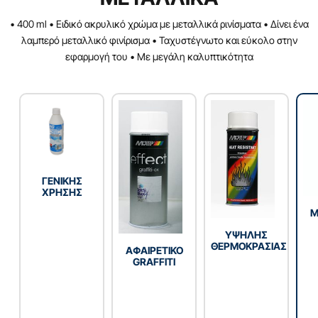
• 400 ml • Ειδικό ακρυλικό χρώμα με μεταλλικά ρινίσματα • Δίνει ένα
λαμπερό μεταλλικό φινίρισμα • Ταχυστέγνωτο και εύκολο στην
εφαρμογή του • Με μεγάλη καλυπτικότητα
ΓENIKHΣ
XPHΣHΣ
Μ
YΨΗΛΗΣ
ΘΕΡΜΟΚΡΑΣΙΑΣ
ΑΦΑΙΡΕΤΙΚΟ
GRAFFITI