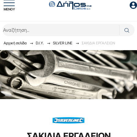
ΜΕΝΟΥ
Είσοδος συνεργάτη
Αρχική σελίδα
D.I.Y.
SILVER LINE
ΣΑΚΙΔΙΑ ΕΡΓΑΛΕΙΩΝ
Είσοδος
Ξέχασες το password;
ΣΑΚΙΔΙΑ ΕΡΓΑΛΕΙΩΝ