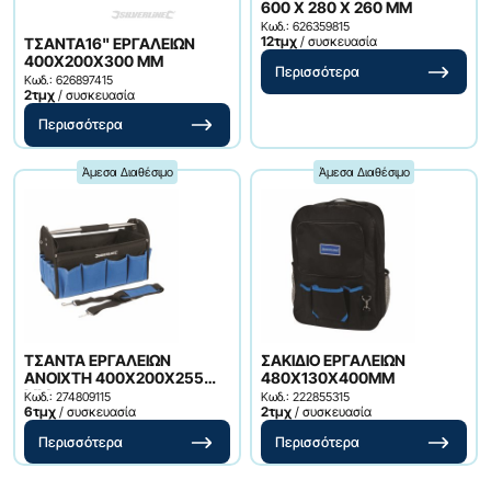
600 X 280 X 260 MM
Κωδ.: 626359815
12τμχ
/ συσκευασία
ΤΣΑΝΤΑ16" ΕΡΓΑΛΕΙΩΝ
400X200X300 MM
Περισσότερα
Κωδ.: 626897415
2τμχ
/ συσκευασία
Περισσότερα
Άμεσα Διαθέσιμο
Άμεσα Διαθέσιμο
ΤΣΑΝΤΑ ΕΡΓΑΛΕΙΩΝ
ΣΑΚΙΔΙΟ ΕΡΓΑΛΕΙΩΝ
ANOIXTH 400X200X255
480X130X400MM
MM
Κωδ.: 274809115
Κωδ.: 222855315
6τμχ
/ συσκευασία
2τμχ
/ συσκευασία
Περισσότερα
Περισσότερα