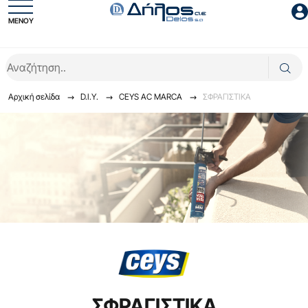
ΜΕΝΟΥ
Είσοδος συνεργάτη
Αρχική σελίδα
D.I.Y.
CEYS AC MARCA
ΣΦΡΑΓΙΣΤΙΚΑ
Είσοδος
Ξέχασες το password;
ΣΦΡΑΓΙΣΤΙΚΑ