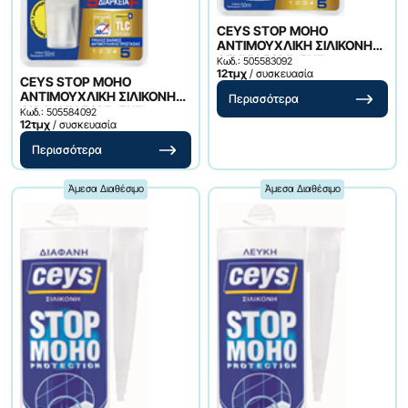
CEYS STOP MOHO
ΑΝΤΙΜΟΥΧΛΙΚΗ ΣΙΛΙΚΟΝΗ
ΛΕΥΚΗ 50ML 5ΗΣ
Κωδ.: 505583092
ΔΙΑΡΚΕΙΑΣ
12τμχ
/ συσκευασία
CEYS STOP MOHO
ΑΝΤΙΜΟΥΧΛΙΚΗ ΣΙΛΙΚΟΝΗ
Περισσότερα
ΔΙΑΦΑΝΗ 50ML 5ΗΣ
Κωδ.: 505584092
ΔΙΑΡΚΕΙΑΣ
12τμχ
/ συσκευασία
Περισσότερα
Άμεσα Διαθέσιμο
Άμεσα Διαθέσιμο