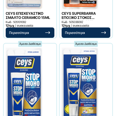
CEYS ΕΠΙΣΚΕΥΑΣΤΙΚΟ
CEYS SUPERBARRA
ΣΜΑΛΤΟ CERAMICO 15ML
ΕΠΟΞΙΚΟ ΣΤΟΚΟΣ
ΓΕΝ.ΧΡΗΣΗΣ 48ΓΡ.
Κωδ.: 505101092
Κωδ.: 505036092
12τμχ
/ συσκευασία
12τμχ
/ συσκευασία
Περισσότερα
Περισσότερα
Άμεσα Διαθέσιμο
Άμεσα Διαθέσιμο