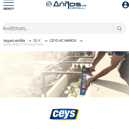
ΜΕΝΟΥ
Είσοδος συνεργάτη
Αρχική σελίδα
D.I.Y.
CEYS AC MARCA
ΣΙΛΙΚΟΝΕΣ ΣΤΕΓΑΝΩΤΙΚΑ
Είσοδος
Ξέχασες το password;