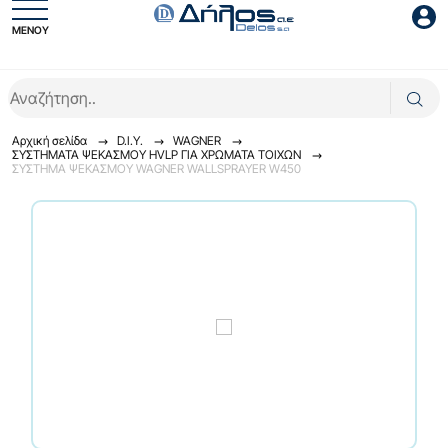
ΜΕΝΟΥ
Είσοδος συνεργάτη
Αρχική σελίδα
D.I.Y.
WAGNER
ΣΥΣΤHΜΑΤΑ ΨΕΚΑΣΜΟY HVLP ΓΙΑ ΧΡΩΜΑΤΑ ΤΟΙΧΩΝ
ΣΥΣΤΗΜΑ ΨΕΚΑΣΜΟΥ WAGNER WALLSPRAYER W450
Είσοδος
Ξέχασες το password;