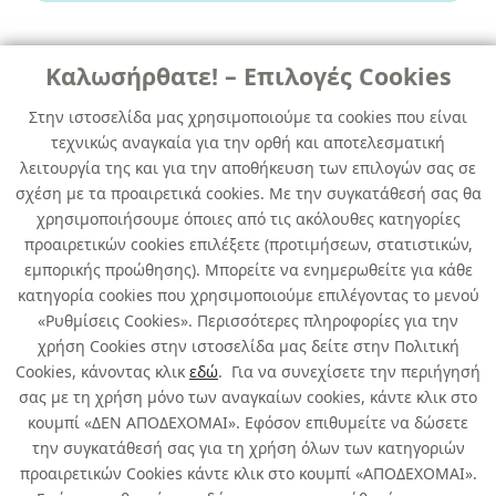
Καλωσήρθατε! – Επιλογές Cookies
ΣΥΣΤHΜΑΤΑ ΨΕΚΑΣΜΟY HVLP
ΓΙΑ ΧΡΩΜΑΤΑ ΤΟΙΧΩΝ
Στην ιστοσελίδα μας χρησιμοποιούμε τα cookies που είναι
τεχνικώς αναγκαία για την ορθή και αποτελεσματική
ΣΥΣΤΗΜΑ ΨΕΚΑΣΜΟΥ WAGNER
λειτουργία της και για την αποθήκευση των επιλογών σας σε
WALLSPRAYER W450
σχέση με τα προαιρετικά cookies. Με την συγκατάθεσή σας θα
χρησιμοποιήσουμε όποιες από τις ακόλουθες κατηγορίες
κωδ. 236152459
προαιρετικών cookies επιλέξετε (προτιμήσεων, στατιστικών,
4τμχ
/ συσκευασία
εμπορικής προώθησης). Μπορείτε να ενημερωθείτε για κάθε
κατηγορία cookies που χρησιμοποιούμε επιλέγοντας το μενού
Άμεσα Διαθέσιμο
«Ρυθμίσεις Cookies». Περισσότερες πληροφορίες για την
χρήση Cookies στην ιστοσελίδα μας δείτε στην Πολιτική
Cookies, κάνοντας κλικ
εδώ
. Για να συνεχίσετε την περιήγησή
σας με τη χρήση μόνο των αναγκαίων cookies, κάντε κλικ στο
κουμπί «ΔΕΝ ΑΠΟΔΕΧΟΜΑΙ». Εφόσον επιθυμείτε να δώσετε
την συγκατάθεσή σας για τη χρήση όλων των κατηγοριών
Σχετικά με εμάς
προαιρετικών Cookies κάντε κλικ στο κουμπί «ΑΠΟΔΕΧΟΜΑΙ».