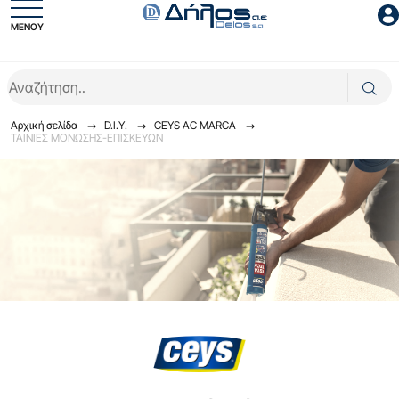
ΜΕΝΟΥ
Είσοδος συνεργάτη
Αρχική σελίδα
D.I.Y.
CEYS AC MARCA
ΤΑΙΝΙΕΣ ΜΟΝΩΣΗΣ-ΕΠΙΣΚΕΥΩΝ
Είσοδος
Ξέχασες το password;