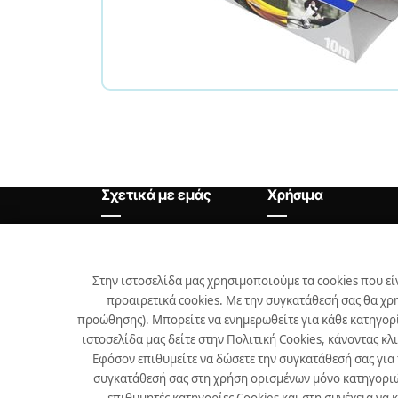
Σχετικά με εμάς
Χρήσιμα
Αρχική
Θέσεις Εργασίας
Εταιρεία
Χρήσιμα
Στην ιστοσελίδα μας χρησιμοποιούμε τα cookies που εί
προαιρετικά cookies. Με την συγκατάθεσή σας θα χρ
Προϊόντα
προώθησης). Μπορείτε να ενημερωθείτε για κάθε κατηγορί
Επικοινωνία
ιστοσελίδα μας δείτε στην Πολιτική Cookies, κάνοντας κλ
Εφόσον επιθυμείτε να δώσετε την συγκατάθεσή σας για
Νέα
συγκατάθεσή σας στη χρήση ορισμένων μόνο κατηγοριών 