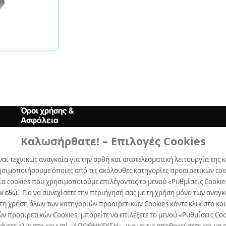
Όροι χρήσης &
Ασφάλεια
Καλωσήρθατε! – Επιλογές Cookies
Όροι Xρήσης
ναι τεχνικώς αναγκαία για την ορθή και αποτελεσματική λειτουργία της κ
Δήλωση Aπορρήτου
ησιμοποιήσουμε όποιες από τις ακόλουθες κατηγορίες προαιρετικών cook
Πολιτική Cookies
α cookies που χρησιμοποιούμε επιλέγοντας το μενού «Ρυθμίσεις Cookie
ικ
εδώ
. Για να συνεχίσετε την περιήγησή σας με τη χρήση μόνο των ανα
Προτιμήσεις Cookies
 τη χρήση όλων των κατηγοριών προαιρετικών Cookies κάντε κλικ στο 
προαιρετικών Cookies, μπορείτε να επιλέξετε το μενού «Ρυθμίσεις Cooki