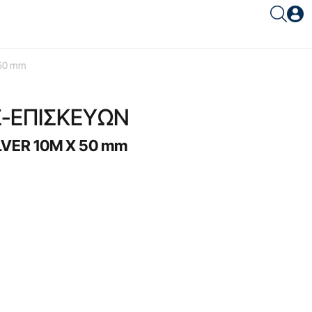
Είσοδος συνεργάτη
 50 mm
Σ-ΕΠΙΣΚΕΥΩΝ
LVER 10M Χ 50 mm
Είσοδος
Ξέχασες το password;